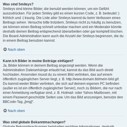
Was sind Smileys?
Smileys sind kleine Bilder, die benutzt werden können, um ein Gefühl
auszudrücken. Für jeden Smiley gibt es einen kurzen Code, z. B. bedeutet :)
fröhlich und :( traurig. Die Liste aller Smileys kannst du beim Verfassen eines
Beitrags sehen. Versuche bitte trotzdem, Smileys nicht zu häufig zu benutzen,
sie können einen Beitrag schnell unlesbar machen und ein Moderator könnte
deshalb deinen Beitrag entsprechend überarbeiten oder gar komplett löschen.
Die Board-Administration kann auch die Anzahl der Smileys begrenzen, die du
in einem Beitrag benutzen kannst.
Nach oben
Kann ich Bilder in meine Beiträge einfügen?
Ja, Bilder können in deinem Beitrag angezeigt werden. Wenn die
Administration Dateianhänge erlaubt hat, kannst du das Bild auch direkt
hochladen. Ansonsten musst du zu einem Bild verlinken, das auf einem
öffentlich zugänglichen Server liegt, z. B. http://www.domain.tld/mein-bild.gif.
Du kannst weder Bilder verlinken, die sich auf deinem eigenen PC befinden
(außer es ist ein öffentlich zugänglicher Server), noch zu Bildern, die nur nach
einer Anmeldung verfügbar sind, z. B. Hotmail- oder Yahoo-Mailboxen, mit
einem Passwort geschützte Seiten usw. Um das Bild anzuzeigen, benutze den
BBCode-Tag „[img]“.
Nach oben
Was sind globale Bekanntmachungen?
Globale Bekanntmachungen beinhalten wichtige Informationen, deshalb