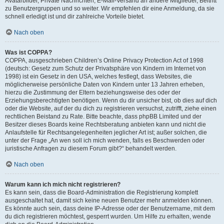
Avatarbilder, Private Nachrichten, E-Mail-Versand an andere Mitglieder, Beitritt
zu Benutzergruppen und so weiter. Wir empfehlen dir eine Anmeldung, da sie
schnell erledigt ist und dir zahlreiche Vorteile bietet.
Nach oben
Was ist COPPA?
COPPA, ausgeschrieben Children’s Online Privacy Protection Act of 1998
(deutsch: Gesetz zum Schutz der Privatsphäre von Kindern im Internet von
1998) ist ein Gesetz in den USA, welches festlegt, dass Websites, die
möglicherweise persönliche Daten von Kindern unter 13 Jahren erheben,
hierzu die Zustimmung der Eltern beziehungsweise des oder der
Erziehungsberechtigten benötigen. Wenn du dir unsicher bist, ob dies auf dich
oder die Website, auf der du dich zu registrieren versuchst, zutrifft, ziehe einen
rechtlichen Beistand zu Rate. Bitte beachte, dass phpBB Limited und der
Besitzer dieses Boards keine Rechtsberatung anbieten kann und nicht die
Anlaufstelle für Rechtsangelegenheiten jeglicher Art ist; außer solchen, die
unter der Frage „An wen soll ich mich wenden, falls es Beschwerden oder
juristische Anfragen zu diesem Forum gibt?“ behandelt werden.
Nach oben
Warum kann ich mich nicht registrieren?
Es kann sein, dass die Board-Administration die Registrierung komplett
ausgeschaltet hat, damit sich keine neuen Benutzer mehr anmelden können.
Es könnte auch sein, dass deine IP-Adresse oder der Benutzername, mit dem
du dich registrieren möchtest, gesperrt wurden. Um Hilfe zu erhalten, wende