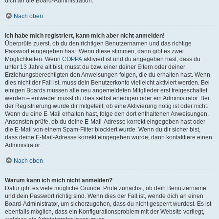
dich an die Board-Administration.
Nach oben
Ich habe mich registriert, kann mich aber nicht anmelden!
Überprüfe zuerst, ob du den richtigen Benutzernamen und das richtige
Passwort eingegeben hast. Wenn diese stimmen, dann gibt es zwei
Möglichkeiten. Wenn
COPPA
aktiviert ist und du angegeben hast, dass du
unter 13 Jahre alt bist, musst du bzw. einer deiner Eltern oder deiner
Erziehungsberechtigten den Anweisungen folgen, die du erhalten hast. Wenn
dies nicht der Fall ist, muss dein Benutzerkonto vielleicht aktiviert werden. Bei
einigen Boards müssen alle neu angemeldeten Mitglieder erst freigeschaltet
werden – entweder musst du dies selbst erledigen oder ein Administrator. Bei
der Registrierung wurde dir mitgeteilt, ob eine Aktivierung nötig ist oder nicht.
Wenn du eine E-Mail erhalten hast, folge den dort enthaltenen Anweisungen.
Ansonsten prüfe, ob du deine E-Mail-Adresse korrekt eingegeben hast oder
die E-Mail von einem Spam-Filter blockiert wurde. Wenn du dir sicher bist,
dass deine E-Mail-Adresse korrekt eingegeben wurde, dann kontaktiere einen
Administrator.
Nach oben
Warum kann ich mich nicht anmelden?
Dafür gibt es viele mögliche Gründe. Prüfe zunächst, ob dein Benutzername
und dein Passwort richtig sind. Wenn dies der Fall ist, wende dich an einen
Board-Administrator, um sicherzugehen, dass du nicht gesperrt wurdest. Es ist
ebenfalls möglich, dass ein Konfigurationsproblem mit der Website vorliegt,