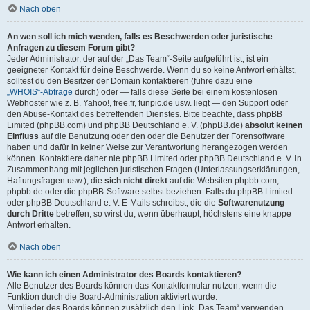
Nach oben
An wen soll ich mich wenden, falls es Beschwerden oder juristische
Anfragen zu diesem Forum gibt?
Jeder Administrator, der auf der „Das Team“-Seite aufgeführt ist, ist ein
geeigneter Kontakt für deine Beschwerde. Wenn du so keine Antwort erhältst,
solltest du den Besitzer der Domain kontaktieren (führe dazu eine
„WHOIS“-Abfrage
durch) oder — falls diese Seite bei einem kostenlosen
Webhoster wie z. B. Yahoo!, free.fr, funpic.de usw. liegt — den Support oder
den Abuse-Kontakt des betreffenden Dienstes. Bitte beachte, dass phpBB
Limited (phpBB.com) und phpBB Deutschland e. V. (phpBB.de)
absolut keinen
Einfluss
auf die Benutzung oder den oder die Benutzer der Forensoftware
haben und dafür in keiner Weise zur Verantwortung herangezogen werden
können. Kontaktiere daher nie phpBB Limited oder phpBB Deutschland e. V. in
Zusammenhang mit jeglichen juristischen Fragen (Unterlassungserklärungen,
Haftungsfragen usw.), die
sich nicht direkt
auf die Websiten phpbb.com,
phpbb.de oder die phpBB-Software selbst beziehen. Falls du phpBB Limited
oder phpBB Deutschland e. V. E-Mails schreibst, die die
Softwarenutzung
durch Dritte
betreffen, so wirst du, wenn überhaupt, höchstens eine knappe
Antwort erhalten.
Nach oben
Wie kann ich einen Administrator des Boards kontaktieren?
Alle Benutzer des Boards können das Kontaktformular nutzen, wenn die
Funktion durch die Board-Administration aktiviert wurde.
Mitglieder des Boards können zusätzlich den Link „Das Team“ verwenden.