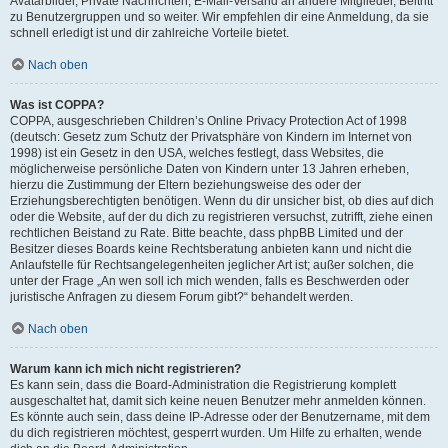
Avatarbilder, Private Nachrichten, E-Mail-Versand an andere Mitglieder, Beitritt
zu Benutzergruppen und so weiter. Wir empfehlen dir eine Anmeldung, da sie
schnell erledigt ist und dir zahlreiche Vorteile bietet.
Nach oben
Was ist COPPA?
COPPA, ausgeschrieben Children’s Online Privacy Protection Act of 1998
(deutsch: Gesetz zum Schutz der Privatsphäre von Kindern im Internet von
1998) ist ein Gesetz in den USA, welches festlegt, dass Websites, die
möglicherweise persönliche Daten von Kindern unter 13 Jahren erheben,
hierzu die Zustimmung der Eltern beziehungsweise des oder der
Erziehungsberechtigten benötigen. Wenn du dir unsicher bist, ob dies auf dich
oder die Website, auf der du dich zu registrieren versuchst, zutrifft, ziehe einen
rechtlichen Beistand zu Rate. Bitte beachte, dass phpBB Limited und der
Besitzer dieses Boards keine Rechtsberatung anbieten kann und nicht die
Anlaufstelle für Rechtsangelegenheiten jeglicher Art ist; außer solchen, die
unter der Frage „An wen soll ich mich wenden, falls es Beschwerden oder
juristische Anfragen zu diesem Forum gibt?“ behandelt werden.
Nach oben
Warum kann ich mich nicht registrieren?
Es kann sein, dass die Board-Administration die Registrierung komplett
ausgeschaltet hat, damit sich keine neuen Benutzer mehr anmelden können.
Es könnte auch sein, dass deine IP-Adresse oder der Benutzername, mit dem
du dich registrieren möchtest, gesperrt wurden. Um Hilfe zu erhalten, wende