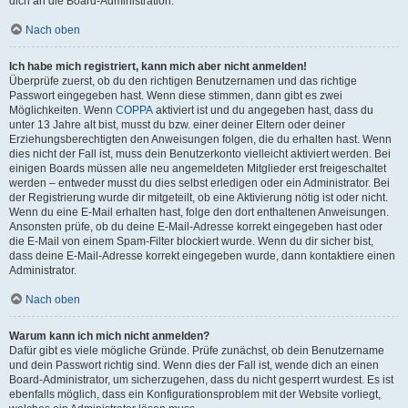
dich an die Board-Administration.
Nach oben
Ich habe mich registriert, kann mich aber nicht anmelden!
Überprüfe zuerst, ob du den richtigen Benutzernamen und das richtige
Passwort eingegeben hast. Wenn diese stimmen, dann gibt es zwei
Möglichkeiten. Wenn
COPPA
aktiviert ist und du angegeben hast, dass du
unter 13 Jahre alt bist, musst du bzw. einer deiner Eltern oder deiner
Erziehungsberechtigten den Anweisungen folgen, die du erhalten hast. Wenn
dies nicht der Fall ist, muss dein Benutzerkonto vielleicht aktiviert werden. Bei
einigen Boards müssen alle neu angemeldeten Mitglieder erst freigeschaltet
werden – entweder musst du dies selbst erledigen oder ein Administrator. Bei
der Registrierung wurde dir mitgeteilt, ob eine Aktivierung nötig ist oder nicht.
Wenn du eine E-Mail erhalten hast, folge den dort enthaltenen Anweisungen.
Ansonsten prüfe, ob du deine E-Mail-Adresse korrekt eingegeben hast oder
die E-Mail von einem Spam-Filter blockiert wurde. Wenn du dir sicher bist,
dass deine E-Mail-Adresse korrekt eingegeben wurde, dann kontaktiere einen
Administrator.
Nach oben
Warum kann ich mich nicht anmelden?
Dafür gibt es viele mögliche Gründe. Prüfe zunächst, ob dein Benutzername
und dein Passwort richtig sind. Wenn dies der Fall ist, wende dich an einen
Board-Administrator, um sicherzugehen, dass du nicht gesperrt wurdest. Es ist
ebenfalls möglich, dass ein Konfigurationsproblem mit der Website vorliegt,