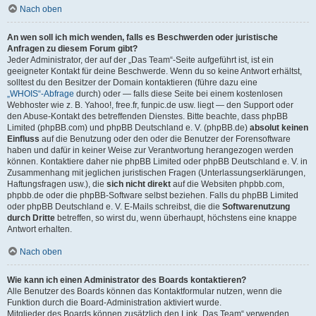
Nach oben
An wen soll ich mich wenden, falls es Beschwerden oder juristische
Anfragen zu diesem Forum gibt?
Jeder Administrator, der auf der „Das Team“-Seite aufgeführt ist, ist ein
geeigneter Kontakt für deine Beschwerde. Wenn du so keine Antwort erhältst,
solltest du den Besitzer der Domain kontaktieren (führe dazu eine
„WHOIS“-Abfrage
durch) oder — falls diese Seite bei einem kostenlosen
Webhoster wie z. B. Yahoo!, free.fr, funpic.de usw. liegt — den Support oder
den Abuse-Kontakt des betreffenden Dienstes. Bitte beachte, dass phpBB
Limited (phpBB.com) und phpBB Deutschland e. V. (phpBB.de)
absolut keinen
Einfluss
auf die Benutzung oder den oder die Benutzer der Forensoftware
haben und dafür in keiner Weise zur Verantwortung herangezogen werden
können. Kontaktiere daher nie phpBB Limited oder phpBB Deutschland e. V. in
Zusammenhang mit jeglichen juristischen Fragen (Unterlassungserklärungen,
Haftungsfragen usw.), die
sich nicht direkt
auf die Websiten phpbb.com,
phpbb.de oder die phpBB-Software selbst beziehen. Falls du phpBB Limited
oder phpBB Deutschland e. V. E-Mails schreibst, die die
Softwarenutzung
durch Dritte
betreffen, so wirst du, wenn überhaupt, höchstens eine knappe
Antwort erhalten.
Nach oben
Wie kann ich einen Administrator des Boards kontaktieren?
Alle Benutzer des Boards können das Kontaktformular nutzen, wenn die
Funktion durch die Board-Administration aktiviert wurde.
Mitglieder des Boards können zusätzlich den Link „Das Team“ verwenden.