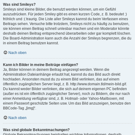
Was sind Smileys?
Smileys sind kleine Bilder, die benutzt werden können, um ein Gefühl
auszudrücken. Für jeden Smiley gibt es einen kurzen Code, z. B. bedeutet :)
fröhlich und :( traurig. Die Liste aller Smileys kannst du beim Verfassen eines
Beitrags sehen. Versuche bitte trotzdem, Smileys nicht zu häufig zu benutzen,
sie können einen Beitrag schnell unlesbar machen und ein Moderator könnte
deshalb deinen Beitrag entsprechend überarbeiten oder gar komplett löschen.
Die Board-Administration kann auch die Anzahl der Smileys begrenzen, die du
in einem Beitrag benutzen kannst.
Nach oben
Kann ich Bilder in meine Beiträge einfügen?
Ja, Bilder können in deinem Beitrag angezeigt werden. Wenn die
Administration Dateianhänge erlaubt hat, kannst du das Bild auch direkt
hochladen. Ansonsten musst du zu einem Bild verlinken, das auf einem
öffentlich zugänglichen Server liegt, z. B. http://www.domain.tld/mein-bild.gif.
Du kannst weder Bilder verlinken, die sich auf deinem eigenen PC befinden
(außer es ist ein öffentlich zugänglicher Server), noch zu Bildern, die nur nach
einer Anmeldung verfügbar sind, z. B. Hotmail- oder Yahoo-Mailboxen, mit
einem Passwort geschützte Seiten usw. Um das Bild anzuzeigen, benutze den
BBCode-Tag „[img]“.
Nach oben
Was sind globale Bekanntmachungen?
Globale Bekanntmachungen beinhalten wichtige Informationen, deshalb