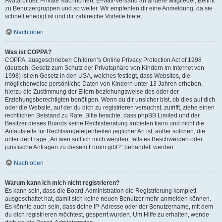
Avatarbilder, Private Nachrichten, E-Mail-Versand an andere Mitglieder, Beitritt
zu Benutzergruppen und so weiter. Wir empfehlen dir eine Anmeldung, da sie
schnell erledigt ist und dir zahlreiche Vorteile bietet.
Nach oben
Was ist COPPA?
COPPA, ausgeschrieben Children’s Online Privacy Protection Act of 1998
(deutsch: Gesetz zum Schutz der Privatsphäre von Kindern im Internet von
1998) ist ein Gesetz in den USA, welches festlegt, dass Websites, die
möglicherweise persönliche Daten von Kindern unter 13 Jahren erheben,
hierzu die Zustimmung der Eltern beziehungsweise des oder der
Erziehungsberechtigten benötigen. Wenn du dir unsicher bist, ob dies auf dich
oder die Website, auf der du dich zu registrieren versuchst, zutrifft, ziehe einen
rechtlichen Beistand zu Rate. Bitte beachte, dass phpBB Limited und der
Besitzer dieses Boards keine Rechtsberatung anbieten kann und nicht die
Anlaufstelle für Rechtsangelegenheiten jeglicher Art ist; außer solchen, die
unter der Frage „An wen soll ich mich wenden, falls es Beschwerden oder
juristische Anfragen zu diesem Forum gibt?“ behandelt werden.
Nach oben
Warum kann ich mich nicht registrieren?
Es kann sein, dass die Board-Administration die Registrierung komplett
ausgeschaltet hat, damit sich keine neuen Benutzer mehr anmelden können.
Es könnte auch sein, dass deine IP-Adresse oder der Benutzername, mit dem
du dich registrieren möchtest, gesperrt wurden. Um Hilfe zu erhalten, wende