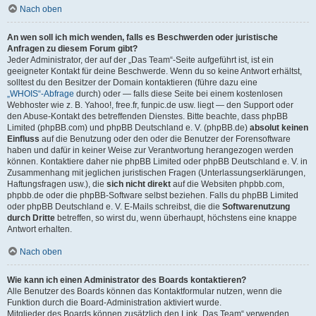
Nach oben
An wen soll ich mich wenden, falls es Beschwerden oder juristische
Anfragen zu diesem Forum gibt?
Jeder Administrator, der auf der „Das Team“-Seite aufgeführt ist, ist ein
geeigneter Kontakt für deine Beschwerde. Wenn du so keine Antwort erhältst,
solltest du den Besitzer der Domain kontaktieren (führe dazu eine
„WHOIS“-Abfrage
durch) oder — falls diese Seite bei einem kostenlosen
Webhoster wie z. B. Yahoo!, free.fr, funpic.de usw. liegt — den Support oder
den Abuse-Kontakt des betreffenden Dienstes. Bitte beachte, dass phpBB
Limited (phpBB.com) und phpBB Deutschland e. V. (phpBB.de)
absolut keinen
Einfluss
auf die Benutzung oder den oder die Benutzer der Forensoftware
haben und dafür in keiner Weise zur Verantwortung herangezogen werden
können. Kontaktiere daher nie phpBB Limited oder phpBB Deutschland e. V. in
Zusammenhang mit jeglichen juristischen Fragen (Unterlassungserklärungen,
Haftungsfragen usw.), die
sich nicht direkt
auf die Websiten phpbb.com,
phpbb.de oder die phpBB-Software selbst beziehen. Falls du phpBB Limited
oder phpBB Deutschland e. V. E-Mails schreibst, die die
Softwarenutzung
durch Dritte
betreffen, so wirst du, wenn überhaupt, höchstens eine knappe
Antwort erhalten.
Nach oben
Wie kann ich einen Administrator des Boards kontaktieren?
Alle Benutzer des Boards können das Kontaktformular nutzen, wenn die
Funktion durch die Board-Administration aktiviert wurde.
Mitglieder des Boards können zusätzlich den Link „Das Team“ verwenden.