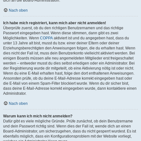
dich an die Board-Administration.
Nach oben
Ich habe mich registriert, kann mich aber nicht anmelden!
Überprüfe zuerst, ob du den richtigen Benutzernamen und das richtige
Passwort eingegeben hast. Wenn diese stimmen, dann gibt es zwei
Möglichkeiten. Wenn
COPPA
aktiviert ist und du angegeben hast, dass du
unter 13 Jahre alt bist, musst du bzw. einer deiner Eltern oder deiner
Erziehungsberechtigten den Anweisungen folgen, die du erhalten hast. Wenn
dies nicht der Fall ist, muss dein Benutzerkonto vielleicht aktiviert werden. Bei
einigen Boards müssen alle neu angemeldeten Mitglieder erst freigeschaltet
werden – entweder musst du dies selbst erledigen oder ein Administrator. Bei
der Registrierung wurde dir mitgeteilt, ob eine Aktivierung nötig ist oder nicht.
Wenn du eine E-Mail erhalten hast, folge den dort enthaltenen Anweisungen.
Ansonsten prüfe, ob du deine E-Mail-Adresse korrekt eingegeben hast oder
die E-Mail von einem Spam-Filter blockiert wurde. Wenn du dir sicher bist,
dass deine E-Mail-Adresse korrekt eingegeben wurde, dann kontaktiere einen
Administrator.
Nach oben
Warum kann ich mich nicht anmelden?
Dafür gibt es viele mögliche Gründe. Prüfe zunächst, ob dein Benutzername
und dein Passwort richtig sind. Wenn dies der Fall ist, wende dich an einen
Board-Administrator, um sicherzugehen, dass du nicht gesperrt wurdest. Es ist
ebenfalls möglich, dass ein Konfigurationsproblem mit der Website vorliegt,