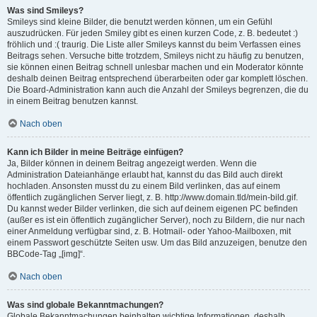
Was sind Smileys?
Smileys sind kleine Bilder, die benutzt werden können, um ein Gefühl
auszudrücken. Für jeden Smiley gibt es einen kurzen Code, z. B. bedeutet :)
fröhlich und :( traurig. Die Liste aller Smileys kannst du beim Verfassen eines
Beitrags sehen. Versuche bitte trotzdem, Smileys nicht zu häufig zu benutzen,
sie können einen Beitrag schnell unlesbar machen und ein Moderator könnte
deshalb deinen Beitrag entsprechend überarbeiten oder gar komplett löschen.
Die Board-Administration kann auch die Anzahl der Smileys begrenzen, die du
in einem Beitrag benutzen kannst.
Nach oben
Kann ich Bilder in meine Beiträge einfügen?
Ja, Bilder können in deinem Beitrag angezeigt werden. Wenn die
Administration Dateianhänge erlaubt hat, kannst du das Bild auch direkt
hochladen. Ansonsten musst du zu einem Bild verlinken, das auf einem
öffentlich zugänglichen Server liegt, z. B. http://www.domain.tld/mein-bild.gif.
Du kannst weder Bilder verlinken, die sich auf deinem eigenen PC befinden
(außer es ist ein öffentlich zugänglicher Server), noch zu Bildern, die nur nach
einer Anmeldung verfügbar sind, z. B. Hotmail- oder Yahoo-Mailboxen, mit
einem Passwort geschützte Seiten usw. Um das Bild anzuzeigen, benutze den
BBCode-Tag „[img]“.
Nach oben
Was sind globale Bekanntmachungen?
Globale Bekanntmachungen beinhalten wichtige Informationen, deshalb