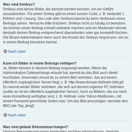
Was sind Smileys?
Smileys sind kleine Bilder, die benutzt werden können, um ein Gefühl
auszudrücken. Für jeden Smiley gibt es einen kurzen Code, z. B. bedeutet :)
fröhlich und :( traurig. Die Liste aller Smileys kannst du beim Verfassen eines
Beitrags sehen. Versuche bitte trotzdem, Smileys nicht zu häufig zu benutzen,
sie können einen Beitrag schnell unlesbar machen und ein Moderator könnte
deshalb deinen Beitrag entsprechend überarbeiten oder gar komplett löschen.
Die Board-Administration kann auch die Anzahl der Smileys begrenzen, die du
in einem Beitrag benutzen kannst.
Nach oben
Kann ich Bilder in meine Beiträge einfügen?
Ja, Bilder können in deinem Beitrag angezeigt werden. Wenn die
Administration Dateianhänge erlaubt hat, kannst du das Bild auch direkt
hochladen. Ansonsten musst du zu einem Bild verlinken, das auf einem
öffentlich zugänglichen Server liegt, z. B. http://www.domain.tld/mein-bild.gif.
Du kannst weder Bilder verlinken, die sich auf deinem eigenen PC befinden
(außer es ist ein öffentlich zugänglicher Server), noch zu Bildern, die nur nach
einer Anmeldung verfügbar sind, z. B. Hotmail- oder Yahoo-Mailboxen, mit
einem Passwort geschützte Seiten usw. Um das Bild anzuzeigen, benutze den
BBCode-Tag „[img]“.
Nach oben
Was sind globale Bekanntmachungen?
Globale Bekanntmachungen beinhalten wichtige Informationen, deshalb