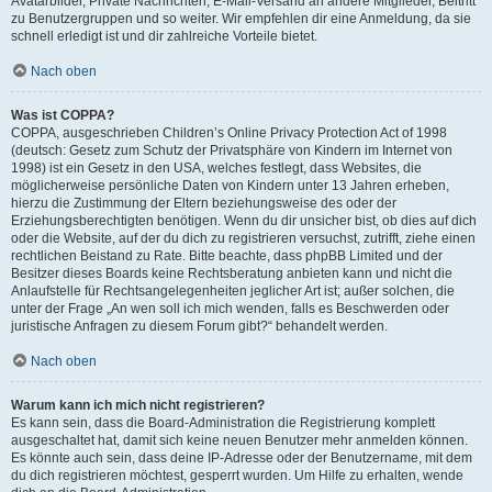
Avatarbilder, Private Nachrichten, E-Mail-Versand an andere Mitglieder, Beitritt
zu Benutzergruppen und so weiter. Wir empfehlen dir eine Anmeldung, da sie
schnell erledigt ist und dir zahlreiche Vorteile bietet.
Nach oben
Was ist COPPA?
COPPA, ausgeschrieben Children’s Online Privacy Protection Act of 1998
(deutsch: Gesetz zum Schutz der Privatsphäre von Kindern im Internet von
1998) ist ein Gesetz in den USA, welches festlegt, dass Websites, die
möglicherweise persönliche Daten von Kindern unter 13 Jahren erheben,
hierzu die Zustimmung der Eltern beziehungsweise des oder der
Erziehungsberechtigten benötigen. Wenn du dir unsicher bist, ob dies auf dich
oder die Website, auf der du dich zu registrieren versuchst, zutrifft, ziehe einen
rechtlichen Beistand zu Rate. Bitte beachte, dass phpBB Limited und der
Besitzer dieses Boards keine Rechtsberatung anbieten kann und nicht die
Anlaufstelle für Rechtsangelegenheiten jeglicher Art ist; außer solchen, die
unter der Frage „An wen soll ich mich wenden, falls es Beschwerden oder
juristische Anfragen zu diesem Forum gibt?“ behandelt werden.
Nach oben
Warum kann ich mich nicht registrieren?
Es kann sein, dass die Board-Administration die Registrierung komplett
ausgeschaltet hat, damit sich keine neuen Benutzer mehr anmelden können.
Es könnte auch sein, dass deine IP-Adresse oder der Benutzername, mit dem
du dich registrieren möchtest, gesperrt wurden. Um Hilfe zu erhalten, wende