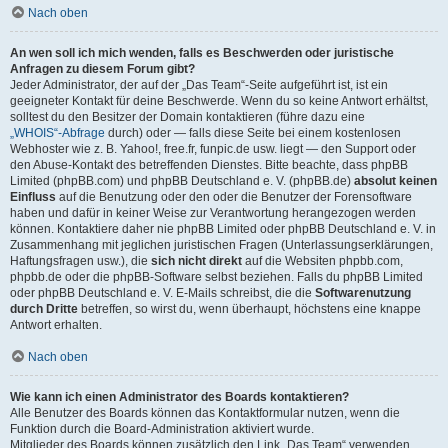
Nach oben
An wen soll ich mich wenden, falls es Beschwerden oder juristische
Anfragen zu diesem Forum gibt?
Jeder Administrator, der auf der „Das Team“-Seite aufgeführt ist, ist ein
geeigneter Kontakt für deine Beschwerde. Wenn du so keine Antwort erhältst,
solltest du den Besitzer der Domain kontaktieren (führe dazu eine
„WHOIS“-Abfrage
durch) oder — falls diese Seite bei einem kostenlosen
Webhoster wie z. B. Yahoo!, free.fr, funpic.de usw. liegt — den Support oder
den Abuse-Kontakt des betreffenden Dienstes. Bitte beachte, dass phpBB
Limited (phpBB.com) und phpBB Deutschland e. V. (phpBB.de)
absolut keinen
Einfluss
auf die Benutzung oder den oder die Benutzer der Forensoftware
haben und dafür in keiner Weise zur Verantwortung herangezogen werden
können. Kontaktiere daher nie phpBB Limited oder phpBB Deutschland e. V. in
Zusammenhang mit jeglichen juristischen Fragen (Unterlassungserklärungen,
Haftungsfragen usw.), die
sich nicht direkt
auf die Websiten phpbb.com,
phpbb.de oder die phpBB-Software selbst beziehen. Falls du phpBB Limited
oder phpBB Deutschland e. V. E-Mails schreibst, die die
Softwarenutzung
durch Dritte
betreffen, so wirst du, wenn überhaupt, höchstens eine knappe
Antwort erhalten.
Nach oben
Wie kann ich einen Administrator des Boards kontaktieren?
Alle Benutzer des Boards können das Kontaktformular nutzen, wenn die
Funktion durch die Board-Administration aktiviert wurde.
Mitglieder des Boards können zusätzlich den Link „Das Team“ verwenden.