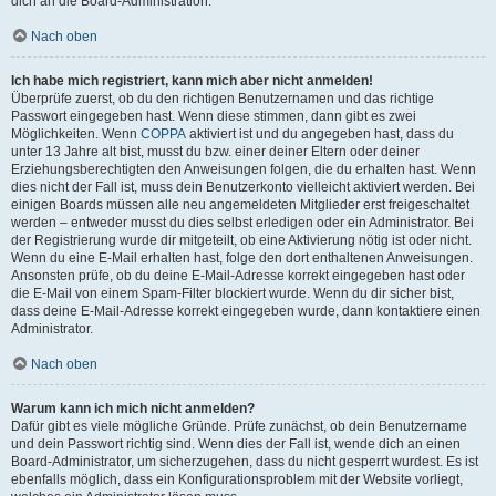
dich an die Board-Administration.
Nach oben
Ich habe mich registriert, kann mich aber nicht anmelden!
Überprüfe zuerst, ob du den richtigen Benutzernamen und das richtige
Passwort eingegeben hast. Wenn diese stimmen, dann gibt es zwei
Möglichkeiten. Wenn
COPPA
aktiviert ist und du angegeben hast, dass du
unter 13 Jahre alt bist, musst du bzw. einer deiner Eltern oder deiner
Erziehungsberechtigten den Anweisungen folgen, die du erhalten hast. Wenn
dies nicht der Fall ist, muss dein Benutzerkonto vielleicht aktiviert werden. Bei
einigen Boards müssen alle neu angemeldeten Mitglieder erst freigeschaltet
werden – entweder musst du dies selbst erledigen oder ein Administrator. Bei
der Registrierung wurde dir mitgeteilt, ob eine Aktivierung nötig ist oder nicht.
Wenn du eine E-Mail erhalten hast, folge den dort enthaltenen Anweisungen.
Ansonsten prüfe, ob du deine E-Mail-Adresse korrekt eingegeben hast oder
die E-Mail von einem Spam-Filter blockiert wurde. Wenn du dir sicher bist,
dass deine E-Mail-Adresse korrekt eingegeben wurde, dann kontaktiere einen
Administrator.
Nach oben
Warum kann ich mich nicht anmelden?
Dafür gibt es viele mögliche Gründe. Prüfe zunächst, ob dein Benutzername
und dein Passwort richtig sind. Wenn dies der Fall ist, wende dich an einen
Board-Administrator, um sicherzugehen, dass du nicht gesperrt wurdest. Es ist
ebenfalls möglich, dass ein Konfigurationsproblem mit der Website vorliegt,