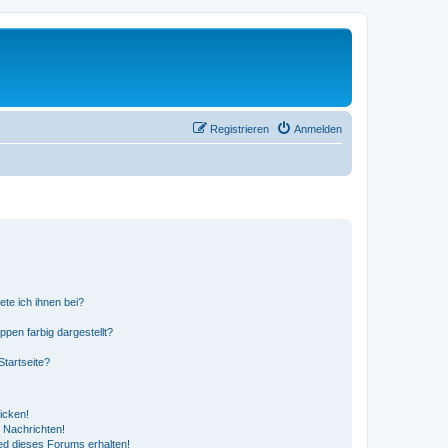
Registrieren
Anmelden
ete ich ihnen bei?
en farbig dargestellt?
tartseite?
icken!
 Nachrichten!
ed dieses Forums erhalten!