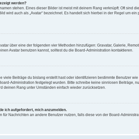
gezeigt werden?
amen stehen. Eines dieser Bilder ist meist mit deinem Rang verknüpft: Oft sind di
ld wird auch als „Avatar“ bezeichnet. Es handelt sich hierbei in der Regel um ein
 Avatar über eine der folgenden vier Methoden hinzufügen: Gravatar, Galerie, Rem
en Avatar benutzen kannst, solltest du die Board-Administration kontaktieren.
viele Beiträge du bislang erstellt hast oder identifizieren bestimmte Benutzer w
 Board-Administration festgelegt wurden. Bitte schreibe keine sinnlosen Beiträge
wird deinen Rang unter Umständen einfach wieder zurücksetzen.
rde ich aufgefordert, mich anzumelden.
ion für Nachrichten an andere Benutzer nutzen, falls diese von der Board-Administ