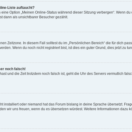
ine-Liste auftaucht?
n eine Option „Meinen Online-Status während dieser Sitzung verbergen“. Wenn du d
st dann als unsichtbarer Besucher gezählt.
en Zeitzone. In diesem Fall solltest du im „Persönlichen Bereich“ die für dich passe
den. Wenn du noch nicht registriert bist, ist dies ein guter Grund, dies jetzt zu tun
mer noch falsch!
t hast und die Zeit trotzdem noch falsch ist, geht die Uhr des Servers vermutlich fal
t installiert oder niemand hat das Forum bislang in deine Sprache übersetzt. Frag
, würden wir uns freuen, wenn du es übersetzen würdest. Weitere Informationen dazu