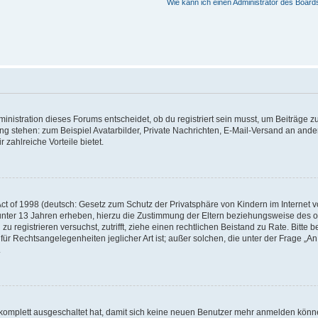
Wie kann ich einen Administrator des Board
istration dieses Forums entscheidet, ob du registriert sein musst, um Beiträge zu s
ung stehen: zum Beispiel Avatarbilder, Private Nachrichten, E-Mail-Versand an ander
 zahlreiche Vorteile bietet.
t of 1998 (deutsch: Gesetz zum Schutz der Privatsphäre von Kindern im Internet vo
unter 13 Jahren erheben, hierzu die Zustimmung der Eltern beziehungsweise des o
h zu registrieren versuchst, zutrifft, ziehe einen rechtlichen Beistand zu Rate. Bit
für Rechtsangelegenheiten jeglicher Art ist; außer solchen, die unter der Frage „
.
g komplett ausgeschaltet hat, damit sich keine neuen Benutzer mehr anmelden könn