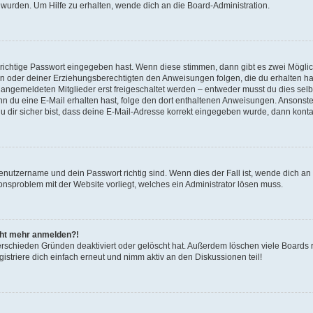
 wurden. Um Hilfe zu erhalten, wende dich an die Board-Administration.
 richtige Passwort eingegeben hast. Wenn diese stimmen, dann gibt es zwei Mögl
tern oder deiner Erziehungsberechtigten den Anweisungen folgen, die du erhalten ha
u angemeldeten Mitglieder erst freigeschaltet werden – entweder musst du dies selbs
. Wenn du eine E-Mail erhalten hast, folge den dort enthaltenen Anweisungen. Ansons
 dir sicher bist, dass deine E-Mail-Adresse korrekt eingegeben wurde, dann kontak
Benutzername und dein Passwort richtig sind. Wenn dies der Fall ist, wende dich a
ionsproblem mit der Website vorliegt, welches ein Administrator lösen muss.
icht mehr anmelden?!
erschieden Gründen deaktiviert oder gelöscht hat. Außerdem löschen viele Boards r
triere dich einfach erneut und nimm aktiv an den Diskussionen teil!