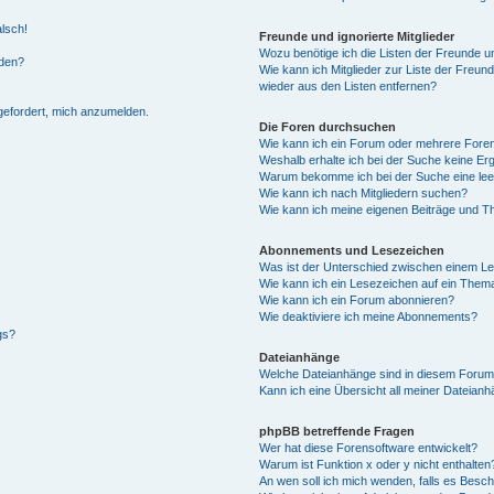
alsch!
Freunde und ignorierte Mitglieder
Wozu benötige ich die Listen der Freunde un
rden?
Wie kann ich Mitglieder zur Liste der Freund
wieder aus den Listen entfernen?
fgefordert, mich anzumelden.
Die Foren durchsuchen
Wie kann ich ein Forum oder mehrere For
Weshalb erhalte ich bei der Suche keine Er
Warum bekomme ich bei der Suche eine lee
Wie kann ich nach Mitgliedern suchen?
Wie kann ich meine eigenen Beiträge und T
Abonnements und Lesezeichen
Was ist der Unterschied zwischen einem L
Wie kann ich ein Lesezeichen auf ein Them
Wie kann ich ein Forum abonnieren?
Wie deaktiviere ich meine Abonnements?
gs?
Dateianhänge
Welche Dateianhänge sind in diesem Forum
Kann ich eine Übersicht all meiner Dateian
phpBB betreffende Fragen
Wer hat diese Forensoftware entwickelt?
Warum ist Funktion x oder y nicht enthalten
An wen soll ich mich wenden, falls es Besc