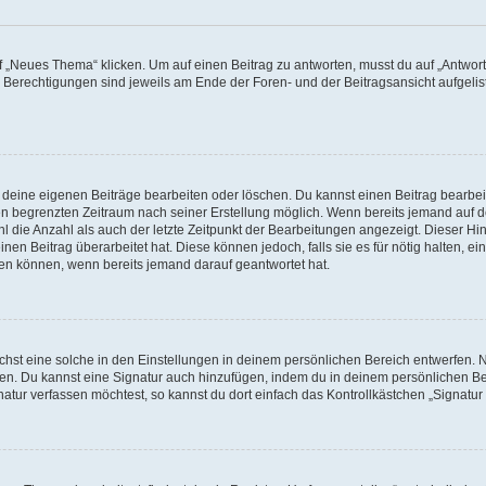
„Neues Thema“ klicken. Um auf einen Beitrag zu antworten, musst du auf „Antworte
e Berechtigungen sind jeweils am Ende der Foren- und der Beitragsansicht aufgeliste
r deine eigenen Beiträge bearbeiten oder löschen. Du kannst einen Beitrag bearbe
inen begrenzten Zeitraum nach seiner Erstellung möglich. Wenn bereits jemand auf de
 die Anzahl als auch der letzte Zeitpunkt der Bearbeitungen angezeigt. Dieser Hi
en Beitrag überarbeitet hat. Diese können jedoch, falls sie es für nötig halten, ei
hen können, wenn bereits jemand darauf geantwortet hat.
st eine solche in den Einstellungen in deinem persönlichen Bereich entwerfen. Na
eren. Du kannst eine Signatur auch hinzufügen, indem du in deinem persönlichen 
atur verfassen möchtest, so kannst du dort einfach das Kontrollkästchen „Signatu