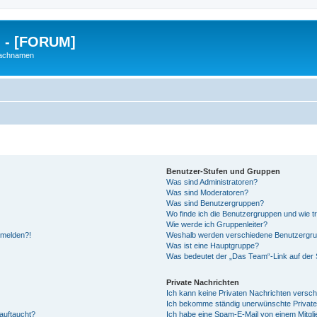
g - [FORUM]
Nachnamen
Benutzer-Stufen und Gruppen
Was sind Administratoren?
Was sind Moderatoren?
Was sind Benutzergruppen?
Wo finde ich die Benutzergruppen und wie tr
Wie werde ich Gruppenleiter?
anmelden?!
Weshalb werden verschiedene Benutzergrupp
Was ist eine Hauptgruppe?
Was bedeutet der „Das Team“-Link auf der S
Private Nachrichten
Ich kann keine Privaten Nachrichten versch
Ich bekomme ständig unerwünschte Private
auftaucht?
Ich habe eine Spam-E-Mail von einem Mitgli