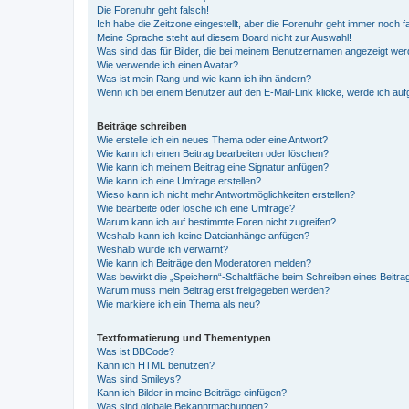
Die Forenuhr geht falsch!
Ich habe die Zeitzone eingestellt, aber die Forenuhr geht immer noch f
Meine Sprache steht auf diesem Board nicht zur Auswahl!
Was sind das für Bilder, die bei meinem Benutzernamen angezeigt we
Wie verwende ich einen Avatar?
Was ist mein Rang und wie kann ich ihn ändern?
Wenn ich bei einem Benutzer auf den E-Mail-Link klicke, werde ich au
Beiträge schreiben
Wie erstelle ich ein neues Thema oder eine Antwort?
Wie kann ich einen Beitrag bearbeiten oder löschen?
Wie kann ich meinem Beitrag eine Signatur anfügen?
Wie kann ich eine Umfrage erstellen?
Wieso kann ich nicht mehr Antwortmöglichkeiten erstellen?
Wie bearbeite oder lösche ich eine Umfrage?
Warum kann ich auf bestimmte Foren nicht zugreifen?
Weshalb kann ich keine Dateianhänge anfügen?
Weshalb wurde ich verwarnt?
Wie kann ich Beiträge den Moderatoren melden?
Was bewirkt die „Speichern“-Schaltfläche beim Schreiben eines Beitra
Warum muss mein Beitrag erst freigegeben werden?
Wie markiere ich ein Thema als neu?
Textformatierung und Thementypen
Was ist BBCode?
Kann ich HTML benutzen?
Was sind Smileys?
Kann ich Bilder in meine Beiträge einfügen?
Was sind globale Bekanntmachungen?