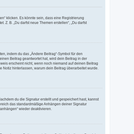
n“ klicken. Es könnte sein, dass eine Registrierung
t. Z. B. „Du darfst neue Themen erstellen“, „Du darfst
iten, indem du das „Ändere Beitrag“-Symbol für den
inen Beitrag geantwortet hat, wird dein Beitrag in der
nweis erscheint nicht, wenn noch niemand auf deinen Beitrag
ne Notiz hinterlassen, warum dein Beitrag überarbeitet wurde.
chdem du die Signatur erstellt und gespeichert hast, kannst
Bereich das standardmäßige Anhängen deiner Signatur
r anhängen“ wieder deaktivieren.