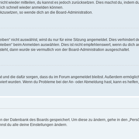
 nicht wieder mitteilen, du kannst es jedoch zurücksetzen. Dies machst du, indem 
 dich schnell wieder anmelden können.
ückzusetzen, so wende dich an die Board-Administration.
en“ nicht auswählst, wirst du nur für eine Sitzung angemeldet. Dies verhindert 
leiben“ beim Anmelden auswählen. Dies ist nicht empfehlenswert, wenn du dich an
 steht, dann wurde sie vermutlich von der Board-Administration ausgeschaltet.
 hat und die dafür sorgen, dass du im Forum angemeldet bleibst. Außerdem ermögli
tiviert wurden. Wenn du Probleme bei der An- oder Abmeldung hast, kann es helfen
n in der Datenbank des Boards gespeichert. Um diese zu ändern, gehe in den „Persö
nst du alle deine Einstellungen ändern.