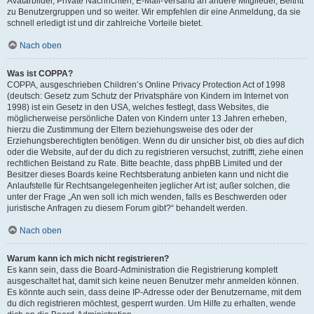
Avatarbilder, Private Nachrichten, E-Mail-Versand an andere Mitglieder, Beitritt
zu Benutzergruppen und so weiter. Wir empfehlen dir eine Anmeldung, da sie
schnell erledigt ist und dir zahlreiche Vorteile bietet.
Nach oben
Was ist COPPA?
COPPA, ausgeschrieben Children’s Online Privacy Protection Act of 1998
(deutsch: Gesetz zum Schutz der Privatsphäre von Kindern im Internet von
1998) ist ein Gesetz in den USA, welches festlegt, dass Websites, die
möglicherweise persönliche Daten von Kindern unter 13 Jahren erheben,
hierzu die Zustimmung der Eltern beziehungsweise des oder der
Erziehungsberechtigten benötigen. Wenn du dir unsicher bist, ob dies auf dich
oder die Website, auf der du dich zu registrieren versuchst, zutrifft, ziehe einen
rechtlichen Beistand zu Rate. Bitte beachte, dass phpBB Limited und der
Besitzer dieses Boards keine Rechtsberatung anbieten kann und nicht die
Anlaufstelle für Rechtsangelegenheiten jeglicher Art ist; außer solchen, die
unter der Frage „An wen soll ich mich wenden, falls es Beschwerden oder
juristische Anfragen zu diesem Forum gibt?“ behandelt werden.
Nach oben
Warum kann ich mich nicht registrieren?
Es kann sein, dass die Board-Administration die Registrierung komplett
ausgeschaltet hat, damit sich keine neuen Benutzer mehr anmelden können.
Es könnte auch sein, dass deine IP-Adresse oder der Benutzername, mit dem
du dich registrieren möchtest, gesperrt wurden. Um Hilfe zu erhalten, wende