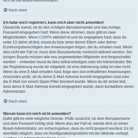
dich an die Board-Administration.
Nach oben
Ich habe mich registriert, kann mich aber nicht anmelden!
Überprüfe zuerst, ob du den richtigen Benutzernamen und das richtige
Passwort eingegeben hast. Wenn diese stimmen, dann gibt es zwei
Möglichkeiten. Wenn
COPPA
aktiviert ist und du angegeben hast, dass du
unter 13 Jahre alt bist, musst du bzw. einer deiner Eltern oder deiner
Erziehungsberechtigten den Anweisungen folgen, die du erhalten hast. Wenn
dies nicht der Fall ist, muss dein Benutzerkonto vielleicht aktiviert werden. Bei
einigen Boards müssen alle neu angemeldeten Mitglieder erst freigeschaltet
werden – entweder musst du dies selbst erledigen oder ein Administrator. Bei
der Registrierung wurde dir mitgeteilt, ob eine Aktivierung nötig ist oder nicht.
Wenn du eine E-Mail erhalten hast, folge den dort enthaltenen Anweisungen.
Ansonsten prüfe, ob du deine E-Mail-Adresse korrekt eingegeben hast oder
die E-Mail von einem Spam-Filter blockiert wurde. Wenn du dir sicher bist,
dass deine E-Mail-Adresse korrekt eingegeben wurde, dann kontaktiere einen
Administrator.
Nach oben
Warum kann ich mich nicht anmelden?
Dafür gibt es viele mögliche Gründe. Prüfe zunächst, ob dein Benutzername
und dein Passwort richtig sind. Wenn dies der Fall ist, wende dich an einen
Board-Administrator, um sicherzugehen, dass du nicht gesperrt wurdest. Es ist
ebenfalls möglich, dass ein Konfigurationsproblem mit der Website vorliegt,