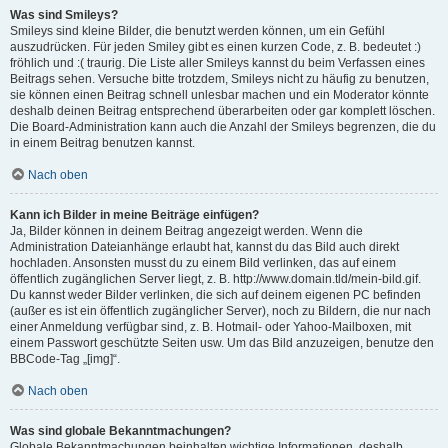
Was sind Smileys?
Smileys sind kleine Bilder, die benutzt werden können, um ein Gefühl
auszudrücken. Für jeden Smiley gibt es einen kurzen Code, z. B. bedeutet :)
fröhlich und :( traurig. Die Liste aller Smileys kannst du beim Verfassen eines
Beitrags sehen. Versuche bitte trotzdem, Smileys nicht zu häufig zu benutzen,
sie können einen Beitrag schnell unlesbar machen und ein Moderator könnte
deshalb deinen Beitrag entsprechend überarbeiten oder gar komplett löschen.
Die Board-Administration kann auch die Anzahl der Smileys begrenzen, die du
in einem Beitrag benutzen kannst.
Nach oben
Kann ich Bilder in meine Beiträge einfügen?
Ja, Bilder können in deinem Beitrag angezeigt werden. Wenn die
Administration Dateianhänge erlaubt hat, kannst du das Bild auch direkt
hochladen. Ansonsten musst du zu einem Bild verlinken, das auf einem
öffentlich zugänglichen Server liegt, z. B. http://www.domain.tld/mein-bild.gif.
Du kannst weder Bilder verlinken, die sich auf deinem eigenen PC befinden
(außer es ist ein öffentlich zugänglicher Server), noch zu Bildern, die nur nach
einer Anmeldung verfügbar sind, z. B. Hotmail- oder Yahoo-Mailboxen, mit
einem Passwort geschützte Seiten usw. Um das Bild anzuzeigen, benutze den
BBCode-Tag „[img]“.
Nach oben
Was sind globale Bekanntmachungen?
Globale Bekanntmachungen beinhalten wichtige Informationen, deshalb