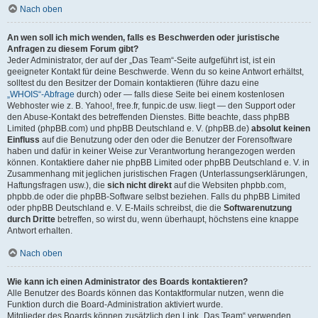
Nach oben
An wen soll ich mich wenden, falls es Beschwerden oder juristische
Anfragen zu diesem Forum gibt?
Jeder Administrator, der auf der „Das Team“-Seite aufgeführt ist, ist ein
geeigneter Kontakt für deine Beschwerde. Wenn du so keine Antwort erhältst,
solltest du den Besitzer der Domain kontaktieren (führe dazu eine
„WHOIS“-Abfrage
durch) oder — falls diese Seite bei einem kostenlosen
Webhoster wie z. B. Yahoo!, free.fr, funpic.de usw. liegt — den Support oder
den Abuse-Kontakt des betreffenden Dienstes. Bitte beachte, dass phpBB
Limited (phpBB.com) und phpBB Deutschland e. V. (phpBB.de)
absolut keinen
Einfluss
auf die Benutzung oder den oder die Benutzer der Forensoftware
haben und dafür in keiner Weise zur Verantwortung herangezogen werden
können. Kontaktiere daher nie phpBB Limited oder phpBB Deutschland e. V. in
Zusammenhang mit jeglichen juristischen Fragen (Unterlassungserklärungen,
Haftungsfragen usw.), die
sich nicht direkt
auf die Websiten phpbb.com,
phpbb.de oder die phpBB-Software selbst beziehen. Falls du phpBB Limited
oder phpBB Deutschland e. V. E-Mails schreibst, die die
Softwarenutzung
durch Dritte
betreffen, so wirst du, wenn überhaupt, höchstens eine knappe
Antwort erhalten.
Nach oben
Wie kann ich einen Administrator des Boards kontaktieren?
Alle Benutzer des Boards können das Kontaktformular nutzen, wenn die
Funktion durch die Board-Administration aktiviert wurde.
Mitglieder des Boards können zusätzlich den Link „Das Team“ verwenden.