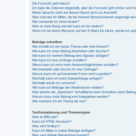
Die Forenuhr geht falsch!
Ich habe die Zeitzone eingestellt, aber die Forenuhr geht immer noch f
Meine Sprache steht auf diesem Board nicht zur Auswahl!
Was sind das für Bilder, die bei meinem Benutzernamen angezeigt we
Wie verwende ich einen Avatar?
Was ist mein Rang und wie kann ich ihn ändern?
Wenn ich bei einem Benutzer auf den E-Mail-Link klicke, werde ich au
Beiträge schreiben
Wie erstelle ich ein neues Thema oder eine Antwort?
Wie kann ich einen Beitrag bearbeiten oder löschen?
Wie kann ich meinem Beitrag eine Signatur anfügen?
Wie kann ich eine Umfrage erstellen?
Wieso kann ich nicht mehr Antwortmöglichkeiten erstellen?
Wie bearbeite oder lösche ich eine Umfrage?
Warum kann ich auf bestimmte Foren nicht zugreifen?
Weshalb kann ich keine Dateianhänge anfügen?
Weshalb wurde ich verwarnt?
Wie kann ich Beiträge den Moderatoren melden?
Was bewirkt die „Speichern“-Schaltfläche beim Schreiben eines Beitra
Warum muss mein Beitrag erst freigegeben werden?
Wie markiere ich ein Thema als neu?
Textformatierung und Thementypen
Was ist BBCode?
Kann ich HTML benutzen?
Was sind Smileys?
Kann ich Bilder in meine Beiträge einfügen?
Was sind globale Bekanntmachungen?