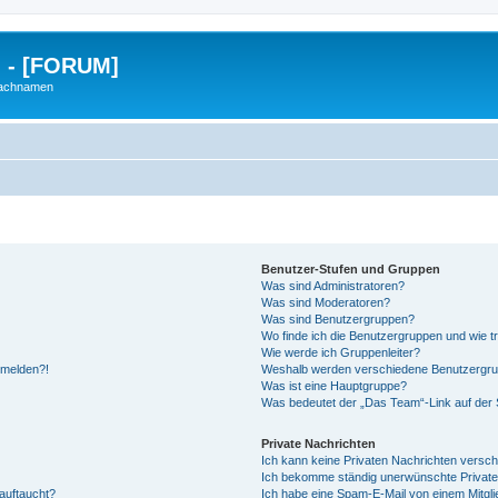
g - [FORUM]
Nachnamen
Benutzer-Stufen und Gruppen
Was sind Administratoren?
Was sind Moderatoren?
Was sind Benutzergruppen?
Wo finde ich die Benutzergruppen und wie tr
Wie werde ich Gruppenleiter?
anmelden?!
Weshalb werden verschiedene Benutzergrupp
Was ist eine Hauptgruppe?
Was bedeutet der „Das Team“-Link auf der S
Private Nachrichten
Ich kann keine Privaten Nachrichten versch
Ich bekomme ständig unerwünschte Private
auftaucht?
Ich habe eine Spam-E-Mail von einem Mitgli