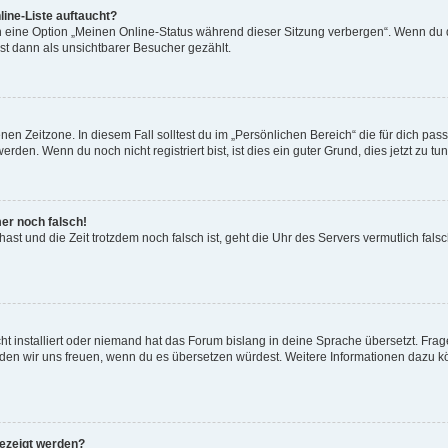
ine-Liste auftaucht?
n eine Option „Meinen Online-Status während dieser Sitzung verbergen“. Wenn du d
st dann als unsichtbarer Besucher gezählt.
en Zeitzone. In diesem Fall solltest du im „Persönlichen Bereich“ die für dich passe
den. Wenn du noch nicht registriert bist, ist dies ein guter Grund, dies jetzt zu tun
mer noch falsch!
t hast und die Zeit trotzdem noch falsch ist, geht die Uhr des Servers vermutlich fal
t installiert oder niemand hat das Forum bislang in deine Sprache übersetzt. Frag
, würden wir uns freuen, wenn du es übersetzen würdest. Weitere Informationen dazu
gezeigt werden?