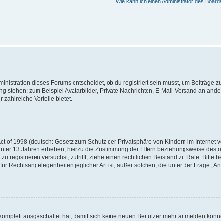
Wie kann ich einen Administrator des Board
istration dieses Forums entscheidet, ob du registriert sein musst, um Beiträge zu s
ung stehen: zum Beispiel Avatarbilder, Private Nachrichten, E-Mail-Versand an ander
 zahlreiche Vorteile bietet.
t of 1998 (deutsch: Gesetz zum Schutz der Privatsphäre von Kindern im Internet vo
unter 13 Jahren erheben, hierzu die Zustimmung der Eltern beziehungsweise des o
h zu registrieren versuchst, zutrifft, ziehe einen rechtlichen Beistand zu Rate. Bit
für Rechtsangelegenheiten jeglicher Art ist; außer solchen, die unter der Frage „
.
g komplett ausgeschaltet hat, damit sich keine neuen Benutzer mehr anmelden könn