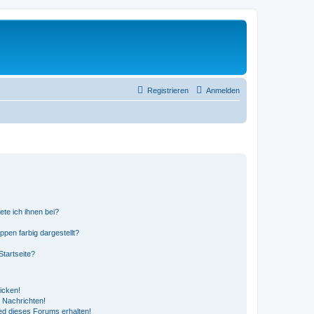
Registrieren
Anmelden
ete ich ihnen bei?
en farbig dargestellt?
tartseite?
icken!
 Nachrichten!
ed dieses Forums erhalten!