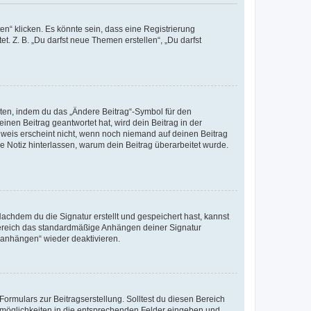
n“ klicken. Es könnte sein, dass eine Registrierung
t. Z. B. „Du darfst neue Themen erstellen“, „Du darfst
iten, indem du das „Ändere Beitrag“-Symbol für den
inen Beitrag geantwortet hat, wird dein Beitrag in der
nweis erscheint nicht, wenn noch niemand auf deinen Beitrag
ne Notiz hinterlassen, warum dein Beitrag überarbeitet wurde.
chdem du die Signatur erstellt und gespeichert hast, kannst
Bereich das standardmäßige Anhängen deiner Signatur
r anhängen“ wieder deaktivieren.
ormulars zur Beitragserstellung. Solltest du diesen Bereich
rtmöglichkeiten in die entsprechenden Felder eingeben und