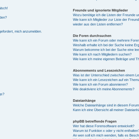
alsch!
Freunde und ignorierte Mitglieder
Wozu benötige ich die Listen der Freunde un
rden?
Wie kann ich Mitglieder zur Liste der Freund
wieder aus den Listen entfernen?
fgefordert, mich anzumelden.
Die Foren durchsuchen
Wie kann ich ein Forum oder mehrere For
Weshalb erhalte ich bei der Suche keine Er
Warum bekomme ich bei der Suche eine lee
Wie kann ich nach Mitgliedern suchen?
Wie kann ich meine eigenen Beiträge und T
Abonnements und Lesezeichen
Was ist der Unterschied zwischen einem L
Wie kann ich ein Lesezeichen auf ein Them
Wie kann ich ein Forum abonnieren?
Wie deaktiviere ich meine Abonnements?
gs?
Dateianhänge
Welche Dateianhänge sind in diesem Forum
Kann ich eine Übersicht all meiner Dateian
phpBB betreffende Fragen
Wer hat diese Forensoftware entwickelt?
Warum ist Funktion x oder y nicht enthalten
An wen soll ich mich wenden, falls es Besc