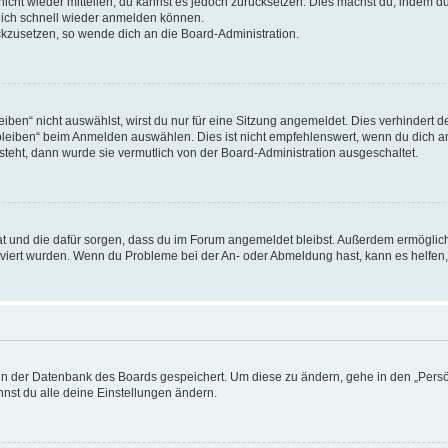
 nicht wieder mitteilen, du kannst es jedoch zurücksetzen. Dies machst du, indem 
 dich schnell wieder anmelden können.
ückzusetzen, so wende dich an die Board-Administration.
en“ nicht auswählst, wirst du nur für eine Sitzung angemeldet. Dies verhindert 
leiben“ beim Anmelden auswählen. Dies ist nicht empfehlenswert, wenn du dich an
 steht, dann wurde sie vermutlich von der Board-Administration ausgeschaltet.
 hat und die dafür sorgen, dass du im Forum angemeldet bleibst. Außerdem ermögli
tiviert wurden. Wenn du Probleme bei der An- oder Abmeldung hast, kann es helfen
n in der Datenbank des Boards gespeichert. Um diese zu ändern, gehe in den „Persö
nst du alle deine Einstellungen ändern.