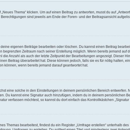
„Neues Thema“ klicken. Um auf einen Beitrag zu antworten, musst du auf „Antworte
e Berechtigungen sind jeweils am Ende der Foren- und der Beitragsansicht aufgeliste
r deine eigenen Beiträge bearbeiten oder löschen. Du kannst einen Beitrag bearbe
inen begrenzten Zeitraum nach seiner Erstellung möglich. Wenn bereits jemand auf de
 die Anzahl als auch der letzte Zeitpunkt der Bearbeitungen angezeigt. Dieser Hi
en Beitrag überarbeitet hat. Diese können jedoch, falls sie es für nötig halten, ei
hen können, wenn bereits jemand darauf geantwortet hat.
st eine solche in den Einstellungen in deinem persönlichen Bereich entwerfen. Na
eren. Du kannst eine Signatur auch hinzufügen, indem du in deinem persönlichen 
atur verfassen möchtest, so kannst du dort einfach das Kontrollkästchen „Signatu
s Themas bearbeitest, findest du ein Register „Umfrage erstellen“ unterhalb des F
htigung, Umfragen zu erstellen. Du solltest einen Titel und mindestens zwei Antwo