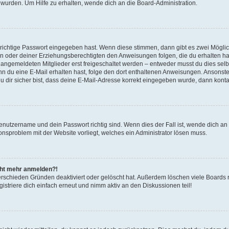
 wurden. Um Hilfe zu erhalten, wende dich an die Board-Administration.
 richtige Passwort eingegeben hast. Wenn diese stimmen, dann gibt es zwei Mögl
tern oder deiner Erziehungsberechtigten den Anweisungen folgen, die du erhalten ha
u angemeldeten Mitglieder erst freigeschaltet werden – entweder musst du dies selbs
. Wenn du eine E-Mail erhalten hast, folge den dort enthaltenen Anweisungen. Ansons
 dir sicher bist, dass deine E-Mail-Adresse korrekt eingegeben wurde, dann kontak
Benutzername und dein Passwort richtig sind. Wenn dies der Fall ist, wende dich a
ionsproblem mit der Website vorliegt, welches ein Administrator lösen muss.
icht mehr anmelden?!
erschieden Gründen deaktiviert oder gelöscht hat. Außerdem löschen viele Boards r
triere dich einfach erneut und nimm aktiv an den Diskussionen teil!