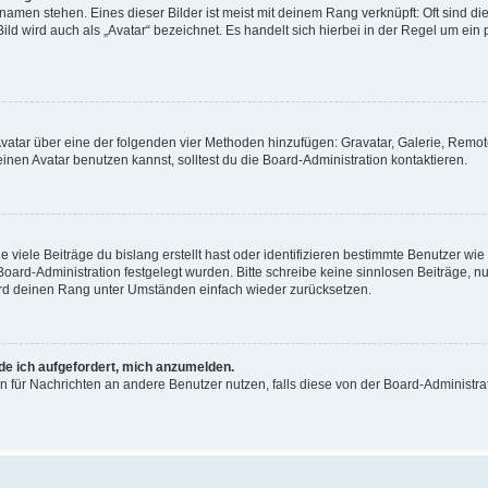
amen stehen. Eines dieser Bilder ist meist mit deinem Rang verknüpft: Oft sind di
ld wird auch als „Avatar“ bezeichnet. Es handelt sich hierbei in der Regel um ein
 Avatar über eine der folgenden vier Methoden hinzufügen: Gravatar, Galerie, Rem
en Avatar benutzen kannst, solltest du die Board-Administration kontaktieren.
viele Beiträge du bislang erstellt hast oder identifizieren bestimmte Benutzer w
 Board-Administration festgelegt wurden. Bitte schreibe keine sinnlosen Beiträge
wird deinen Rang unter Umständen einfach wieder zurücksetzen.
rde ich aufgefordert, mich anzumelden.
ion für Nachrichten an andere Benutzer nutzen, falls diese von der Board-Administ