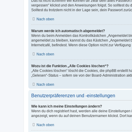
Das ist nicht schlimm! Wir können dir zwar dein altes Passwort
vergessen“ klickst und den Anweisungen folgst. So solltest du
Solltest du trotzdem nicht in der Lage sein, dein Passwort zur
Nach oben
Warum werde ich automatisch abgemeldet?
Wenn du beim Anmelden das Kontrollkästchen „Angemeldet bleib
angemeldet zu bleiben, kannst du das Kästchen „Angemeldet b
Internetcafé, befindest. Wenn diese Option nicht zur Verfügung
Nach oben
Wozu ist die Funktion „Alle Cookies löschen“?
„Alle Cookies löschen“ löscht die Cookies, die phpBB erstellt
„Gelesen“-Status – sofern sie von der Board-Administration ak
Nach oben
Benutzerpräferenzen und -einstellungen
Wie kann ich meine Einstellungen ändern?
Wenn du dich registriert hast, werden alle deine Einstellunge
angezeigt, wenn du auf deinen Benutzernamen klickst. Dort kan
Nach oben