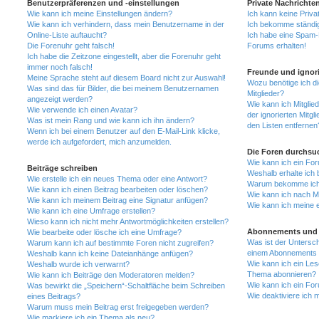
Benutzerpräferenzen und -einstellungen
Private Nachrichte
Wie kann ich meine Einstellungen ändern?
Ich kann keine Priva
Wie kann ich verhindern, dass mein Benutzername in der
Ich bekomme ständig
Online-Liste auftaucht?
Ich habe eine Spam-E
Die Forenuhr geht falsch!
Forums erhalten!
Ich habe die Zeitzone eingestellt, aber die Forenuhr geht
immer noch falsch!
Freunde und ignori
Meine Sprache steht auf diesem Board nicht zur Auswahl!
Wozu benötige ich di
Was sind das für Bilder, die bei meinem Benutzernamen
Mitglieder?
angezeigt werden?
Wie kann ich Mitglied
Wie verwende ich einen Avatar?
der ignorierten Mitg
Was ist mein Rang und wie kann ich ihn ändern?
den Listen entfernen
Wenn ich bei einem Benutzer auf den E-Mail-Link klicke,
werde ich aufgefordert, mich anzumelden.
Die Foren durchsu
Wie kann ich ein Fo
Beiträge schreiben
Weshalb erhalte ich 
Wie erstelle ich ein neues Thema oder eine Antwort?
Warum bekomme ich b
Wie kann ich einen Beitrag bearbeiten oder löschen?
Wie kann ich nach M
Wie kann ich meinem Beitrag eine Signatur anfügen?
Wie kann ich meine 
Wie kann ich eine Umfrage erstellen?
Wieso kann ich nicht mehr Antwortmöglichkeiten erstellen?
Abonnements und 
Wie bearbeite oder lösche ich eine Umfrage?
Was ist der Untersc
Warum kann ich auf bestimmte Foren nicht zugreifen?
einem Abonnements 
Weshalb kann ich keine Dateianhänge anfügen?
Wie kann ich ein Les
Weshalb wurde ich verwarnt?
Thema abonnieren?
Wie kann ich Beiträge den Moderatoren melden?
Wie kann ich ein Fo
Was bewirkt die „Speichern“-Schaltfläche beim Schreiben
Wie deaktiviere ich
eines Beitrags?
Warum muss mein Beitrag erst freigegeben werden?
Wie markiere ich ein Thema als neu?