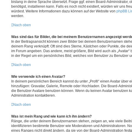
bislang in deine Sprache übersetzt. Frage ggf. einen Board-Administrator, 
benötigst, installieren kann. Falls es noch nicht existiert, würden wir uns f
würdest. Weitere Informationen dazu können auf der Website von
phpBB Li
werden.
Nach oben
Was sind das für Bilder, die bei meinem Benutzernamen angezeigt werd
In der Beitragsansicht können zwei Bilder bei deinem Benutzernamen stehen.
deinem Rang verknüpft: Oft sind dies Sterne, Kästchen oder Punkte, die de
im Forum angeben. Das andere, meist größere, Bild wird auch als „Avatar“ b
in der Regel um ein persönliches Bild, welches von Benutzer zu Benutzer unt
Nach oben
Wie verwende ich einen Avatar?
In deinem persönlichen Bereich kannst du unter „Profil“ einen Avatar über 
hinzufügen: Gravatar, Galerie, Remote oder Hochladen. Die Board-Adminis
die Benutzer Avatare benutzen können. Wenn du keinen Avatar benutzen kan
Administration kontaktieren.
Nach oben
Was ist mein Rang und wie kann ich ihn ändern?
Ränge, die unter deinem Benutzernamen stehen, zeigen an, wie viele Beiträg
identifizieren bestimmte Benutzer wie Moderatoren und Administratoren. N
eines Ranges nicht direkt ändern, da sie von der Board-Administration festg