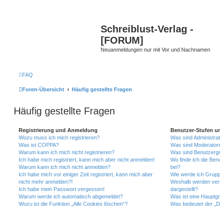
Schreiblust-Verlag -
[FORUM]
Neuanmeldungen nur mit Vor und Nachnamen
FAQ
Foren-Übersicht
Häufig gestellte Fragen
Häufig gestellte Fragen
Registrierung und Anmeldung
Benutzer-Stufen u
Wozu muss ich mich registrieren?
Was sind Administra
Was ist COPPA?
Was sind Moderator
Warum kann ich mich nicht registrieren?
Was sind Benutzerg
Ich habe mich registriert, kann mich aber nicht anmelden!
Wo finde ich die Ben
Warum kann ich mich nicht anmelden?
bei?
Ich habe mich vor einiger Zeit registriert, kann mich aber
Wie werde ich Grupp
nicht mehr anmelden?!
Weshalb werden ver
Ich habe mein Passwort vergessen!
dargestellt?
Warum werde ich automatisch abgemeldet?
Was ist eine Hauptg
Wozu ist die Funktion „Alle Cookies löschen“?
Was bedeutet der „Da