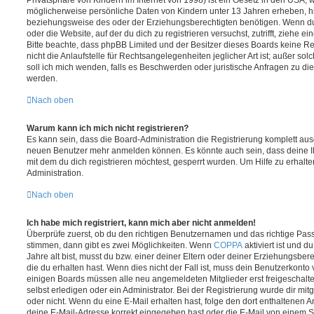
möglicherweise persönliche Daten von Kindern unter 13 Jahren erheben, h
beziehungsweise des oder der Erziehungsberechtigten benötigen. Wenn du di
oder die Website, auf der du dich zu registrieren versuchst, zutrifft, ziehe e
Bitte beachte, dass phpBB Limited und der Besitzer dieses Boards keine 
nicht die Anlaufstelle für Rechtsangelegenheiten jeglicher Art ist; außer so
soll ich mich wenden, falls es Beschwerden oder juristische Anfragen zu d
werden.
Nach oben
Warum kann ich mich nicht registrieren?
Es kann sein, dass die Board-Administration die Registrierung komplett ausg
neuen Benutzer mehr anmelden können. Es könnte auch sein, dass deine 
mit dem du dich registrieren möchtest, gesperrt wurden. Um Hilfe zu erhalt
Administration.
Nach oben
Ich habe mich registriert, kann mich aber nicht anmelden!
Überprüfe zuerst, ob du den richtigen Benutzernamen und das richtige Pa
stimmen, dann gibt es zwei Möglichkeiten. Wenn
COPPA
aktiviert ist und 
Jahre alt bist, musst du bzw. einer deiner Eltern oder deiner Erziehungsbe
die du erhalten hast. Wenn dies nicht der Fall ist, muss dein Benutzerkonto v
einigen Boards müssen alle neu angemeldeten Mitglieder erst freigeschalt
selbst erledigen oder ein Administrator. Bei der Registrierung wurde dir mitget
oder nicht. Wenn du eine E-Mail erhalten hast, folge den dort enthaltenen
deine E-Mail-Adresse korrekt eingegeben hast oder die E-Mail von einem S