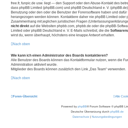
free.fr, funpic.de usw. liegt — den Support oder den Abuse-Kontakt des betr
dass phpBB Limited (phpBB.com) und phpBB Deutschland e. V. (phpBB.de
Benutzung oder den oder die Benutzer der Forensoftware haben und dafür 
herangezogen werden können. Kontaktiere daher nie phpBB Limited oder p
Zusammenhang mit jeglichen juristischen Fragen (Unterlassungserklärunge
nicht direkt
auf die Websiten phpbb.com, phpbb.de oder die phpBB-Softwar
Limited oder phpBB Deutschland e. V. E-Mails schreibst, die die
Softwarenu
wirst du, wenn überhaupt, höchstens eine knappe Antwort erhalten.
Nach oben
Wie kann ich einen Administrator des Boards kontaktieren?
Alle Benutzer des Boards können das Kontaktformular nutzen, wenn die Fun
Administration aktiviert wurde.
Mitglieder des Boards können zusätzlich den Link „Das Team“ verwenden.
Nach oben
Foren-Übersicht
Alle Coo
Powered by
phpBB
® Forum Software © phpBB Lim
Deutsche Übersetzung durch
phpBB.de
Datenschutz
|
Nutzungsbedingungen