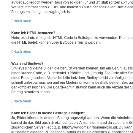
aufgebaut, jedoch werden Tags von eckigen („[“ und „]“) statt spitzen („<“ 
Weitere Informationen zu BBCode findest du auf einer speziellen Hilfe-Seite
Beitragserstellung aus zugänglich ist.
Nach oben
Kann ich HTML benutzen?
Nein, es ist nicht möglich, HTML-Code in Beiträgen zu verwenden. Die mei
die HTML bietet, können über BBCode erreicht werden.
Nach oben
Was sind Smileys?
Smileys sind kleine Bilder, die benutzt werden können, um ein Gefühl auszu
einen kurzen Code, z. B. bedeutet :) fröhlich und :( traurig. Die Liste aller
eines Beitrags sehen. Versuche bitte trotzdem, Smileys nicht zu häufig zu 
schnell unlesbar machen und ein Moderator könnte deshalb deinen Beitrag
gar komplett löschen. Die Board-Administration kann auch die Anzahl der S
Beitrag benutzen kannst.
Nach oben
Kann ich Bilder in meine Beiträge einfügen?
Ja, Bilder können in deinem Beitrag angezeigt werden. Wenn die Administra
kannst du das Bild auch direkt hochladen. Ansonsten musst du zu einem Bild
zugänglichen Server liegt, z. B. http://www.domain.tld/mein-bild.gif. Du kann
auf deinem eigenen PC befinden (außer es ist ein öffentlich zugänglicher Se