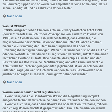
Avatarbilder, Private Nachrichten, E-Mail-Versand an andere Mitglieder, Beitritt
zu Benutzergruppen und so weiter. Wir empfehlen dir eine Anmeldung, da sie
schnell erledigt ist und dir zahlreiche Vorteile bietet.
Nach oben
Was ist COPPA?
COPPA, ausgeschrieben Children’s Online Privacy Protection Act of 1998
(deutsch: Gesetz zum Schutz der Privatsphäre von Kindern im Internet von
1998) ist ein Gesetz in den USA, welches festlegt, dass Websites, die
möglicherweise persönliche Daten von Kindern unter 13 Jahren erheben,
hierzu die Zustimmung der Eltern beziehungsweise des oder der
Erziehungsberechtigten benötigen. Wenn du dir unsicher bist, ob dies auf dich
oder die Website, auf der du dich zu registrieren versuchst, zutrifft, ziehe einen
rechtlichen Beistand zu Rate. Bitte beachte, dass phpBB Limited und der
Besitzer dieses Boards keine Rechtsberatung anbieten kann und nicht die
Anlaufstelle für Rechtsangelegenheiten jeglicher Art ist; außer solchen, die
unter der Frage „An wen soll ich mich wenden, falls es Beschwerden oder
juristische Anfragen zu diesem Forum gibt?“ behandelt werden.
Nach oben
Warum kann ich mich nicht registrieren?
Es kann sein, dass die Board-Administration die Registrierung komplett
ausgeschaltet hat, damit sich keine neuen Benutzer mehr anmelden können.
Es könnte auch sein, dass deine IP-Adresse oder der Benutzername, mit dem
du dich registrieren möchtest, gesperrt wurden. Um Hilfe zu erhalten, wende