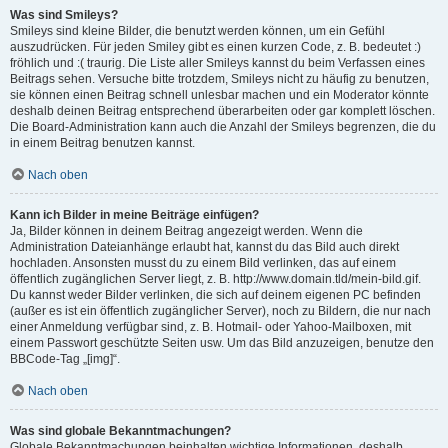
Was sind Smileys?
Smileys sind kleine Bilder, die benutzt werden können, um ein Gefühl
auszudrücken. Für jeden Smiley gibt es einen kurzen Code, z. B. bedeutet :)
fröhlich und :( traurig. Die Liste aller Smileys kannst du beim Verfassen eines
Beitrags sehen. Versuche bitte trotzdem, Smileys nicht zu häufig zu benutzen,
sie können einen Beitrag schnell unlesbar machen und ein Moderator könnte
deshalb deinen Beitrag entsprechend überarbeiten oder gar komplett löschen.
Die Board-Administration kann auch die Anzahl der Smileys begrenzen, die du
in einem Beitrag benutzen kannst.
Nach oben
Kann ich Bilder in meine Beiträge einfügen?
Ja, Bilder können in deinem Beitrag angezeigt werden. Wenn die
Administration Dateianhänge erlaubt hat, kannst du das Bild auch direkt
hochladen. Ansonsten musst du zu einem Bild verlinken, das auf einem
öffentlich zugänglichen Server liegt, z. B. http://www.domain.tld/mein-bild.gif.
Du kannst weder Bilder verlinken, die sich auf deinem eigenen PC befinden
(außer es ist ein öffentlich zugänglicher Server), noch zu Bildern, die nur nach
einer Anmeldung verfügbar sind, z. B. Hotmail- oder Yahoo-Mailboxen, mit
einem Passwort geschützte Seiten usw. Um das Bild anzuzeigen, benutze den
BBCode-Tag „[img]“.
Nach oben
Was sind globale Bekanntmachungen?
Globale Bekanntmachungen beinhalten wichtige Informationen, deshalb