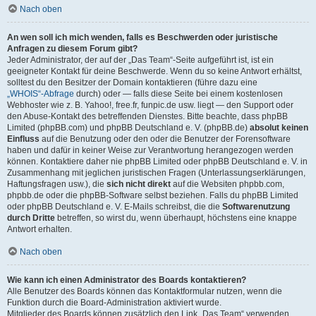
Nach oben
An wen soll ich mich wenden, falls es Beschwerden oder juristische
Anfragen zu diesem Forum gibt?
Jeder Administrator, der auf der „Das Team“-Seite aufgeführt ist, ist ein
geeigneter Kontakt für deine Beschwerde. Wenn du so keine Antwort erhältst,
solltest du den Besitzer der Domain kontaktieren (führe dazu eine
„WHOIS“-Abfrage
durch) oder — falls diese Seite bei einem kostenlosen
Webhoster wie z. B. Yahoo!, free.fr, funpic.de usw. liegt — den Support oder
den Abuse-Kontakt des betreffenden Dienstes. Bitte beachte, dass phpBB
Limited (phpBB.com) und phpBB Deutschland e. V. (phpBB.de)
absolut keinen
Einfluss
auf die Benutzung oder den oder die Benutzer der Forensoftware
haben und dafür in keiner Weise zur Verantwortung herangezogen werden
können. Kontaktiere daher nie phpBB Limited oder phpBB Deutschland e. V. in
Zusammenhang mit jeglichen juristischen Fragen (Unterlassungserklärungen,
Haftungsfragen usw.), die
sich nicht direkt
auf die Websiten phpbb.com,
phpbb.de oder die phpBB-Software selbst beziehen. Falls du phpBB Limited
oder phpBB Deutschland e. V. E-Mails schreibst, die die
Softwarenutzung
durch Dritte
betreffen, so wirst du, wenn überhaupt, höchstens eine knappe
Antwort erhalten.
Nach oben
Wie kann ich einen Administrator des Boards kontaktieren?
Alle Benutzer des Boards können das Kontaktformular nutzen, wenn die
Funktion durch die Board-Administration aktiviert wurde.
Mitglieder des Boards können zusätzlich den Link „Das Team“ verwenden.