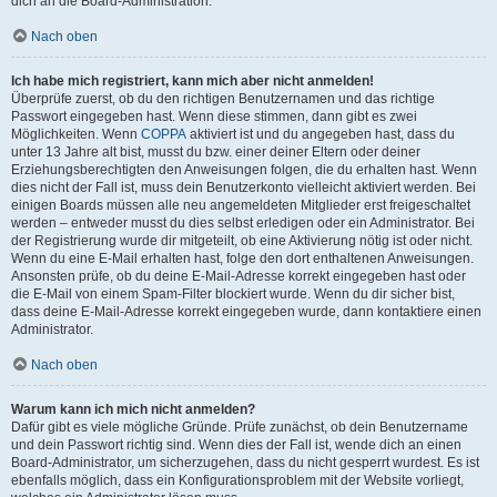
dich an die Board-Administration.
Nach oben
Ich habe mich registriert, kann mich aber nicht anmelden!
Überprüfe zuerst, ob du den richtigen Benutzernamen und das richtige
Passwort eingegeben hast. Wenn diese stimmen, dann gibt es zwei
Möglichkeiten. Wenn
COPPA
aktiviert ist und du angegeben hast, dass du
unter 13 Jahre alt bist, musst du bzw. einer deiner Eltern oder deiner
Erziehungsberechtigten den Anweisungen folgen, die du erhalten hast. Wenn
dies nicht der Fall ist, muss dein Benutzerkonto vielleicht aktiviert werden. Bei
einigen Boards müssen alle neu angemeldeten Mitglieder erst freigeschaltet
werden – entweder musst du dies selbst erledigen oder ein Administrator. Bei
der Registrierung wurde dir mitgeteilt, ob eine Aktivierung nötig ist oder nicht.
Wenn du eine E-Mail erhalten hast, folge den dort enthaltenen Anweisungen.
Ansonsten prüfe, ob du deine E-Mail-Adresse korrekt eingegeben hast oder
die E-Mail von einem Spam-Filter blockiert wurde. Wenn du dir sicher bist,
dass deine E-Mail-Adresse korrekt eingegeben wurde, dann kontaktiere einen
Administrator.
Nach oben
Warum kann ich mich nicht anmelden?
Dafür gibt es viele mögliche Gründe. Prüfe zunächst, ob dein Benutzername
und dein Passwort richtig sind. Wenn dies der Fall ist, wende dich an einen
Board-Administrator, um sicherzugehen, dass du nicht gesperrt wurdest. Es ist
ebenfalls möglich, dass ein Konfigurationsproblem mit der Website vorliegt,