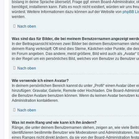
bislang in deine Sprache übersetzt. Frage ggf. einen Board-Administrator, 
benötigst, installieren kann. Falls es noch nicht existiert, würden wir uns f
würdest. Weitere Informationen dazu können auf der Website von
phpBB Li
werden.
Nach oben
Was sind das für Bilder, die bei meinem Benutzernamen angezeigt werd
In der Beitragsansicht können zwei Bilder bei deinem Benutzernamen stehen.
deinem Rang verknüpft: Oft sind dies Sterne, Kästchen oder Punkte, die de
im Forum angeben. Das andere, meist größere, Bild wird auch als „Avatar“ b
in der Regel um ein persönliches Bild, welches von Benutzer zu Benutzer unt
Nach oben
Wie verwende ich einen Avatar?
In deinem persönlichen Bereich kannst du unter „Profil“ einen Avatar über 
hinzufügen: Gravatar, Galerie, Remote oder Hochladen. Die Board-Adminis
die Benutzer Avatare benutzen können. Wenn du keinen Avatar benutzen kan
Administration kontaktieren.
Nach oben
Was ist mein Rang und wie kann ich ihn ändern?
Ränge, die unter deinem Benutzernamen stehen, zeigen an, wie viele Beiträg
identifizieren bestimmte Benutzer wie Moderatoren und Administratoren. N
eines Ranges nicht direkt ändern, da sie von der Board-Administration festg