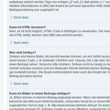
aufgebaut, jedoch werden Tags von eckigen („[“ und „]“) statt spitzen („<“ 
Weitere Informationen zu BBCode findest du auf einer speziellen Hilfe-Seite
Beitragserstellung aus zugänglich ist.
Nach oben
Kann ich HTML benutzen?
Nein, es ist nicht möglich, HTML-Code in Beiträgen zu verwenden. Die mei
die HTML bietet, können über BBCode erreicht werden.
Nach oben
Was sind Smileys?
Smileys sind kleine Bilder, die benutzt werden können, um ein Gefühl auszu
einen kurzen Code, z. B. bedeutet :) fröhlich und :( traurig. Die Liste aller
eines Beitrags sehen. Versuche bitte trotzdem, Smileys nicht zu häufig zu 
schnell unlesbar machen und ein Moderator könnte deshalb deinen Beitrag
gar komplett löschen. Die Board-Administration kann auch die Anzahl der S
Beitrag benutzen kannst.
Nach oben
Kann ich Bilder in meine Beiträge einfügen?
Ja, Bilder können in deinem Beitrag angezeigt werden. Wenn die Administra
kannst du das Bild auch direkt hochladen. Ansonsten musst du zu einem Bild
zugänglichen Server liegt, z. B. http://www.domain.tld/mein-bild.gif. Du kann
auf deinem eigenen PC befinden (außer es ist ein öffentlich zugänglicher Se