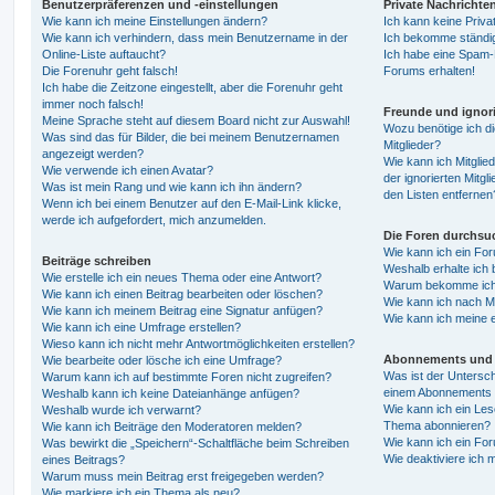
Benutzerpräferenzen und -einstellungen
Private Nachrichte
Wie kann ich meine Einstellungen ändern?
Ich kann keine Priva
Wie kann ich verhindern, dass mein Benutzername in der
Ich bekomme ständig
Online-Liste auftaucht?
Ich habe eine Spam-E
Die Forenuhr geht falsch!
Forums erhalten!
Ich habe die Zeitzone eingestellt, aber die Forenuhr geht
immer noch falsch!
Freunde und ignori
Meine Sprache steht auf diesem Board nicht zur Auswahl!
Wozu benötige ich di
Was sind das für Bilder, die bei meinem Benutzernamen
Mitglieder?
angezeigt werden?
Wie kann ich Mitglied
Wie verwende ich einen Avatar?
der ignorierten Mitg
Was ist mein Rang und wie kann ich ihn ändern?
den Listen entfernen
Wenn ich bei einem Benutzer auf den E-Mail-Link klicke,
werde ich aufgefordert, mich anzumelden.
Die Foren durchsu
Wie kann ich ein Fo
Beiträge schreiben
Weshalb erhalte ich 
Wie erstelle ich ein neues Thema oder eine Antwort?
Warum bekomme ich b
Wie kann ich einen Beitrag bearbeiten oder löschen?
Wie kann ich nach M
Wie kann ich meinem Beitrag eine Signatur anfügen?
Wie kann ich meine 
Wie kann ich eine Umfrage erstellen?
Wieso kann ich nicht mehr Antwortmöglichkeiten erstellen?
Abonnements und 
Wie bearbeite oder lösche ich eine Umfrage?
Was ist der Untersc
Warum kann ich auf bestimmte Foren nicht zugreifen?
einem Abonnements 
Weshalb kann ich keine Dateianhänge anfügen?
Wie kann ich ein Les
Weshalb wurde ich verwarnt?
Thema abonnieren?
Wie kann ich Beiträge den Moderatoren melden?
Wie kann ich ein Fo
Was bewirkt die „Speichern“-Schaltfläche beim Schreiben
Wie deaktiviere ich
eines Beitrags?
Warum muss mein Beitrag erst freigegeben werden?
Wie markiere ich ein Thema als neu?