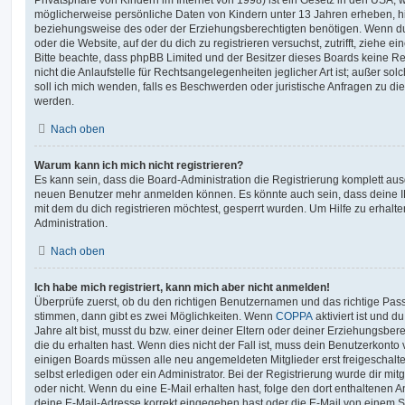
möglicherweise persönliche Daten von Kindern unter 13 Jahren erheben, h
beziehungsweise des oder der Erziehungsberechtigten benötigen. Wenn du di
oder die Website, auf der du dich zu registrieren versuchst, zutrifft, ziehe e
Bitte beachte, dass phpBB Limited und der Besitzer dieses Boards keine 
nicht die Anlaufstelle für Rechtsangelegenheiten jeglicher Art ist; außer so
soll ich mich wenden, falls es Beschwerden oder juristische Anfragen zu d
werden.
Nach oben
Warum kann ich mich nicht registrieren?
Es kann sein, dass die Board-Administration die Registrierung komplett ausg
neuen Benutzer mehr anmelden können. Es könnte auch sein, dass deine 
mit dem du dich registrieren möchtest, gesperrt wurden. Um Hilfe zu erhalt
Administration.
Nach oben
Ich habe mich registriert, kann mich aber nicht anmelden!
Überprüfe zuerst, ob du den richtigen Benutzernamen und das richtige Pa
stimmen, dann gibt es zwei Möglichkeiten. Wenn
COPPA
aktiviert ist und 
Jahre alt bist, musst du bzw. einer deiner Eltern oder deiner Erziehungsbe
die du erhalten hast. Wenn dies nicht der Fall ist, muss dein Benutzerkonto v
einigen Boards müssen alle neu angemeldeten Mitglieder erst freigeschalt
selbst erledigen oder ein Administrator. Bei der Registrierung wurde dir mitget
oder nicht. Wenn du eine E-Mail erhalten hast, folge den dort enthaltenen
deine E-Mail-Adresse korrekt eingegeben hast oder die E-Mail von einem S