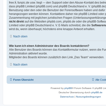
free.fr, funpic.de usw. liegt — den Support oder den Abuse-Kontakt des betr
dass phpBB Limited (phpBB.com) und phpBB Deutschland e. V. (phpBB.de
Benutzung oder den oder die Benutzer der Forensoftware haben und dafür 
herangezogen werden können. Kontaktiere daher nie phpBB Limited oder p
Zusammenhang mit jeglichen juristischen Fragen (Unterlassungserklärunge
nicht direkt
auf die Websiten phpbb.com, phpbb.de oder die phpBB-Softwar
Limited oder phpBB Deutschland e. V. E-Mails schreibst, die die
Softwarenu
wirst du, wenn überhaupt, höchstens eine knappe Antwort erhalten.
Nach oben
Wie kann ich einen Administrator des Boards kontaktieren?
Alle Benutzer des Boards können das Kontaktformular nutzen, wenn die Fun
Administration aktiviert wurde.
Mitglieder des Boards können zusätzlich den Link „Das Team“ verwenden.
Nach oben
Foren-Übersicht
Alle Coo
Powered by
phpBB
® Forum Software © phpBB Lim
Deutsche Übersetzung durch
phpBB.de
Datenschutz
|
Nutzungsbedingungen