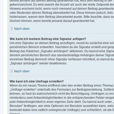
bereits jemand auf deinen Beitrag geantwortet hat, wird dein Beitrag in der
gekennzeichnet. Es wird sowohl die Anzahl als auch der letzte Zeitpunkt d
Hinweis erscheint nicht, wenn noch niemand auf deinen Beitrag geantwortet
oder Moderator deinen Beitrag überarbeitet hat. Diese können jedoch, falls s
hinterlassen, warum dein Beitrag überarbeitet wurde. Bitte beachte, dass n
löschen können, wenn bereits jemand darauf geantwortet hat.
Nach oben
Wie kann ich meinem Beitrag eine Signatur anfügen?
Um eine Signatur an deinen Beitrag anzufügen, musst du zunächst eine sol
persönlichen Bereich entwerfen. Nachdem du die Signatur erstellt und gesp
Beitrag das Kästchen „Signatur anhängen“ aktivieren. Du kannst eine Signa
deinem persönlichen Bereich das standardmäßige Anhängen deiner Signatu
einzelnen Beitrag dennoch ohne Signatur verfassen möchtest, so kannst du 
„Signatur anhängen“ wieder deaktivieren.
Nach oben
Wie kann ich eine Umfrage erstellen?
Wenn du ein neues Thema eröffnest oder den ersten Beitrag eines Themas be
„Umfrage erstellen“ unterhalb des Formulars zur Beitragserstellung. Solltes
können, so hast du wahrscheinlich nicht die Berechtigung, Umfragen zu erste
mindestens zwei Antwortmöglichkeiten in die entsprechenden Felder eingeb
jede Antwortmöglichkeit in einer eigenen Zeile steht. Du kannst auch unter
Benutzer“ festlegen, wie viele Optionen ein Benutzer auswählen kann, welche
bedeutet dabei eine zeitlich unbegrenzte Umfrage) und schließlich, ob die
können.