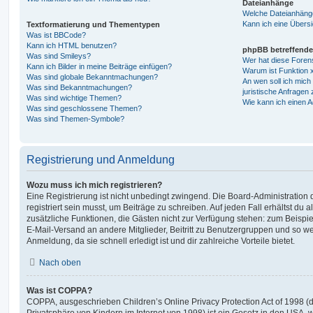
Dateianhänge
Welche Dateianhänge
Kann ich eine Übersi
Textformatierung und Thementypen
Was ist BBCode?
Kann ich HTML benutzen?
phpBB betreffende
Was sind Smileys?
Wer hat diese Foren
Kann ich Bilder in meine Beiträge einfügen?
Warum ist Funktion x
Was sind globale Bekanntmachungen?
An wen soll ich mic
Was sind Bekanntmachungen?
juristische Anfragen
Was sind wichtige Themen?
Wie kann ich einen A
Was sind geschlossene Themen?
Was sind Themen-Symbole?
Registrierung und Anmeldung
Wozu muss ich mich registrieren?
Eine Registrierung ist nicht unbedingt zwingend. Die Board-Administration
registriert sein musst, um Beiträge zu schreiben. Auf jeden Fall erhältst du als
zusätzliche Funktionen, die Gästen nicht zur Verfügung stehen: zum Beispiel
E-Mail-Versand an andere Mitglieder, Beitritt zu Benutzergruppen und so wei
Anmeldung, da sie schnell erledigt ist und dir zahlreiche Vorteile bietet.
Nach oben
Was ist COPPA?
COPPA, ausgeschrieben Children’s Online Privacy Protection Act of 1998 (
Privatsphäre von Kindern im Internet von 1998) ist ein Gesetz in den USA, w