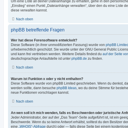
Um eine Liste all deiner Dateianhänge zu erhalten, gehe in den persönliche
„Einstieg“ einen Punkt „Dateianhänge verwalten“, über den du eine Liste d
diese verwalten kannst.
Nach oben
phpBB betreffende Fragen
Wer hat diese Forensoftware entwickelt?
Diese Software (in ihrer unmodifizierten Fassung) wurde von
phpBB Limite
urheberrechtlich geschützt. Sie wurde unter der GNU General Public License
und kann frei vertrieben werden. Weitere Details findest du
auf der Seite v
deutschsprachige Anlaufstelle ist unter
phpBB.de
zu finden.
Nach oben
Warum ist Funktion x oder y nicht enthalten?
Diese Software wurde von phpBB Limited geschrieben. Wenn du denkst, das
werden sollte, dann besuche
phpBB Ideas
, wo du deine Stimme für beste
neue Funktionen vorschlagen kannst.
Nach oben
An wen soll ich mich wenden, falls es Beschwerden oder juristische An
Jeder Administrator, der auf der „Das Team“-Seite aufgeführt ist, ist ein geei
Beschwerde. Wenn du so keine Antwort erhältst, solltest du den Besitzer de
eine
„WHOIS“-Abfrage
durch) oder — falls diese Seite bei einem kostenlos