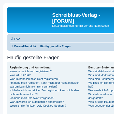
Schreiblust-Verlag -
[FORUM]
Neuanmeldungen nur mit Vor und Nachnamen
FAQ
Foren-Übersicht
Häufig gestellte Fragen
Häufig gestellte Fragen
Registrierung und Anmeldung
Benutzer-Stufen u
Wozu muss ich mich registrieren?
Was sind Administra
Was ist COPPA?
Was sind Moderator
Warum kann ich mich nicht registrieren?
Was sind Benutzerg
Ich habe mich registriert, kann mich aber nicht anmelden!
Wo finde ich die Ben
Warum kann ich mich nicht anmelden?
bei?
Ich habe mich vor einiger Zeit registriert, kann mich aber
Wie werde ich Grupp
nicht mehr anmelden?!
Weshalb werden ver
Ich habe mein Passwort vergessen!
dargestellt?
Warum werde ich automatisch abgemeldet?
Was ist eine Hauptg
Wozu ist die Funktion „Alle Cookies löschen“?
Was bedeutet der „Da