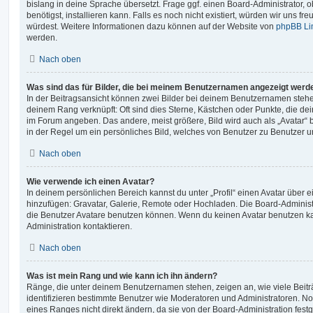
bislang in deine Sprache übersetzt. Frage ggf. einen Board-Administrator, 
benötigst, installieren kann. Falls es noch nicht existiert, würden wir uns f
würdest. Weitere Informationen dazu können auf der Website von
phpBB Li
werden.
Nach oben
Was sind das für Bilder, die bei meinem Benutzernamen angezeigt werd
In der Beitragsansicht können zwei Bilder bei deinem Benutzernamen stehen.
deinem Rang verknüpft: Oft sind dies Sterne, Kästchen oder Punkte, die de
im Forum angeben. Das andere, meist größere, Bild wird auch als „Avatar“ b
in der Regel um ein persönliches Bild, welches von Benutzer zu Benutzer unt
Nach oben
Wie verwende ich einen Avatar?
In deinem persönlichen Bereich kannst du unter „Profil“ einen Avatar über 
hinzufügen: Gravatar, Galerie, Remote oder Hochladen. Die Board-Adminis
die Benutzer Avatare benutzen können. Wenn du keinen Avatar benutzen kan
Administration kontaktieren.
Nach oben
Was ist mein Rang und wie kann ich ihn ändern?
Ränge, die unter deinem Benutzernamen stehen, zeigen an, wie viele Beiträg
identifizieren bestimmte Benutzer wie Moderatoren und Administratoren. N
eines Ranges nicht direkt ändern, da sie von der Board-Administration festg