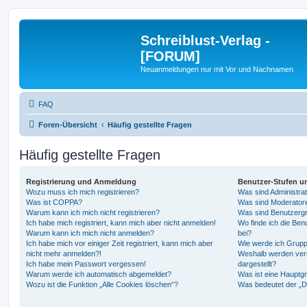
Schreiblust-Verlag -
[FORUM]
Neuanmeldungen nur mit Vor und Nachnamen
FAQ
Foren-Übersicht
Häufig gestellte Fragen
Häufig gestellte Fragen
Registrierung und Anmeldung
Benutzer-Stufen u
Wozu muss ich mich registrieren?
Was sind Administra
Was ist COPPA?
Was sind Moderator
Warum kann ich mich nicht registrieren?
Was sind Benutzerg
Ich habe mich registriert, kann mich aber nicht anmelden!
Wo finde ich die Ben
Warum kann ich mich nicht anmelden?
bei?
Ich habe mich vor einiger Zeit registriert, kann mich aber
Wie werde ich Grupp
nicht mehr anmelden?!
Weshalb werden ver
Ich habe mein Passwort vergessen!
dargestellt?
Warum werde ich automatisch abgemeldet?
Was ist eine Hauptg
Wozu ist die Funktion „Alle Cookies löschen“?
Was bedeutet der „Da