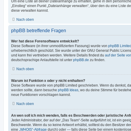
Um eine Liste all deiner Dateianhänge zu erhalten, gehe in den persönliche
„Einstieg“ einen Punkt „Dateianhänge verwalten“, über den du eine Liste d
diese verwalten kannst.
Nach oben
phpBB betreffende Fragen
Wer hat diese Forensoftware entwickelt?
Diese Software (in ihrer unmodifizierten Fassung) wurde von
phpBB Limite
urheberrechtlich geschützt. Sie wurde unter der GNU General Public License
und kann frei vertrieben werden. Weitere Details findest du
auf der Seite v
deutschsprachige Anlaufstelle ist unter
phpBB.de
zu finden.
Nach oben
Warum ist Funktion x oder y nicht enthalten?
Diese Software wurde von phpBB Limited geschrieben. Wenn du denkst, das
werden sollte, dann besuche
phpBB Ideas
, wo du deine Stimme für beste
neue Funktionen vorschlagen kannst.
Nach oben
An wen soll ich mich wenden, falls es Beschwerden oder juristische An
Jeder Administrator, der auf der „Das Team“-Seite aufgeführt ist, ist ein geei
Beschwerde. Wenn du so keine Antwort erhältst, solltest du den Besitzer de
eine
„WHOIS“-Abfrage
durch) oder — falls diese Seite bei einem kostenlos