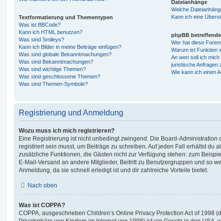
Dateianhänge
Welche Dateianhänge
Kann ich eine Übersi
Textformatierung und Thementypen
Was ist BBCode?
Kann ich HTML benutzen?
phpBB betreffende
Was sind Smileys?
Wer hat diese Foren
Kann ich Bilder in meine Beiträge einfügen?
Warum ist Funktion x
Was sind globale Bekanntmachungen?
An wen soll ich mic
Was sind Bekanntmachungen?
juristische Anfragen
Was sind wichtige Themen?
Wie kann ich einen A
Was sind geschlossene Themen?
Was sind Themen-Symbole?
Registrierung und Anmeldung
Wozu muss ich mich registrieren?
Eine Registrierung ist nicht unbedingt zwingend. Die Board-Administration
registriert sein musst, um Beiträge zu schreiben. Auf jeden Fall erhältst du als
zusätzliche Funktionen, die Gästen nicht zur Verfügung stehen: zum Beispiel
E-Mail-Versand an andere Mitglieder, Beitritt zu Benutzergruppen und so wei
Anmeldung, da sie schnell erledigt ist und dir zahlreiche Vorteile bietet.
Nach oben
Was ist COPPA?
COPPA, ausgeschrieben Children’s Online Privacy Protection Act of 1998 (
Privatsphäre von Kindern im Internet von 1998) ist ein Gesetz in den USA, w