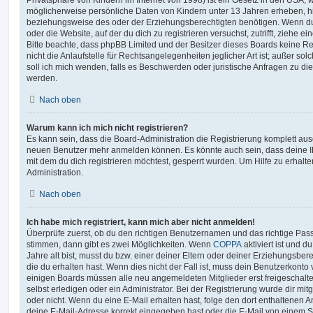
möglicherweise persönliche Daten von Kindern unter 13 Jahren erheben, h
beziehungsweise des oder der Erziehungsberechtigten benötigen. Wenn du di
oder die Website, auf der du dich zu registrieren versuchst, zutrifft, ziehe e
Bitte beachte, dass phpBB Limited und der Besitzer dieses Boards keine 
nicht die Anlaufstelle für Rechtsangelegenheiten jeglicher Art ist; außer so
soll ich mich wenden, falls es Beschwerden oder juristische Anfragen zu d
werden.
Nach oben
Warum kann ich mich nicht registrieren?
Es kann sein, dass die Board-Administration die Registrierung komplett ausg
neuen Benutzer mehr anmelden können. Es könnte auch sein, dass deine 
mit dem du dich registrieren möchtest, gesperrt wurden. Um Hilfe zu erhalt
Administration.
Nach oben
Ich habe mich registriert, kann mich aber nicht anmelden!
Überprüfe zuerst, ob du den richtigen Benutzernamen und das richtige Pa
stimmen, dann gibt es zwei Möglichkeiten. Wenn
COPPA
aktiviert ist und 
Jahre alt bist, musst du bzw. einer deiner Eltern oder deiner Erziehungsbe
die du erhalten hast. Wenn dies nicht der Fall ist, muss dein Benutzerkonto v
einigen Boards müssen alle neu angemeldeten Mitglieder erst freigeschalt
selbst erledigen oder ein Administrator. Bei der Registrierung wurde dir mitget
oder nicht. Wenn du eine E-Mail erhalten hast, folge den dort enthaltenen
deine E-Mail-Adresse korrekt eingegeben hast oder die E-Mail von einem S