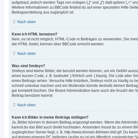
aufgebaut, jedoch werden Tags von eckigen („[“ und „]“) statt spitzen („<“ 
Weitere Informationen zu BBCode findest du auf einer speziellen Hilfe-Seite
Beitragserstellung aus zugänglich ist.
Nach oben
Kann ich HTML benutzen?
Nein, es ist nicht möglich, HTML-Code in Beiträgen zu verwenden. Die mei
die HTML bietet, können über BBCode erreicht werden.
Nach oben
Was sind Smileys?
Smileys sind kleine Bilder, die benutzt werden können, um ein Gefühl auszu
einen kurzen Code, z. B. bedeutet :) fröhlich und :( traurig. Die Liste aller
eines Beitrags sehen. Versuche bitte trotzdem, Smileys nicht zu häufig zu 
schnell unlesbar machen und ein Moderator könnte deshalb deinen Beitrag
gar komplett löschen. Die Board-Administration kann auch die Anzahl der S
Beitrag benutzen kannst.
Nach oben
Kann ich Bilder in meine Beiträge einfügen?
Ja, Bilder können in deinem Beitrag angezeigt werden. Wenn die Administra
kannst du das Bild auch direkt hochladen. Ansonsten musst du zu einem Bild
zugänglichen Server liegt, z. B. http://www.domain.tld/mein-bild.gif. Du kann
auf deinem eigenen PC befinden (außer es ist ein öffentlich zugänglicher Se