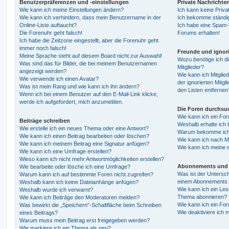
Benutzerpräferenzen und -einstellungen
Private Nachrichte
Wie kann ich meine Einstellungen ändern?
Ich kann keine Priva
Wie kann ich verhindern, dass mein Benutzername in der
Ich bekomme ständig
Online-Liste auftaucht?
Ich habe eine Spam-E
Die Forenuhr geht falsch!
Forums erhalten!
Ich habe die Zeitzone eingestellt, aber die Forenuhr geht
immer noch falsch!
Freunde und ignori
Meine Sprache steht auf diesem Board nicht zur Auswahl!
Wozu benötige ich di
Was sind das für Bilder, die bei meinem Benutzernamen
Mitglieder?
angezeigt werden?
Wie kann ich Mitglied
Wie verwende ich einen Avatar?
der ignorierten Mitg
Was ist mein Rang und wie kann ich ihn ändern?
den Listen entfernen
Wenn ich bei einem Benutzer auf den E-Mail-Link klicke,
werde ich aufgefordert, mich anzumelden.
Die Foren durchsu
Wie kann ich ein Fo
Beiträge schreiben
Weshalb erhalte ich 
Wie erstelle ich ein neues Thema oder eine Antwort?
Warum bekomme ich b
Wie kann ich einen Beitrag bearbeiten oder löschen?
Wie kann ich nach M
Wie kann ich meinem Beitrag eine Signatur anfügen?
Wie kann ich meine 
Wie kann ich eine Umfrage erstellen?
Wieso kann ich nicht mehr Antwortmöglichkeiten erstellen?
Abonnements und 
Wie bearbeite oder lösche ich eine Umfrage?
Was ist der Untersc
Warum kann ich auf bestimmte Foren nicht zugreifen?
einem Abonnements 
Weshalb kann ich keine Dateianhänge anfügen?
Wie kann ich ein Les
Weshalb wurde ich verwarnt?
Thema abonnieren?
Wie kann ich Beiträge den Moderatoren melden?
Wie kann ich ein Fo
Was bewirkt die „Speichern“-Schaltfläche beim Schreiben
Wie deaktiviere ich
eines Beitrags?
Warum muss mein Beitrag erst freigegeben werden?
Wie markiere ich ein Thema als neu?