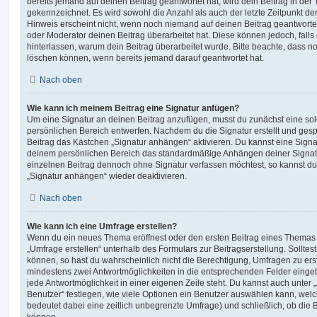
bereits jemand auf deinen Beitrag geantwortet hat, wird dein Beitrag in der
gekennzeichnet. Es wird sowohl die Anzahl als auch der letzte Zeitpunkt d
Hinweis erscheint nicht, wenn noch niemand auf deinen Beitrag geantwortet
oder Moderator deinen Beitrag überarbeitet hat. Diese können jedoch, falls s
hinterlassen, warum dein Beitrag überarbeitet wurde. Bitte beachte, dass n
löschen können, wenn bereits jemand darauf geantwortet hat.
Nach oben
Wie kann ich meinem Beitrag eine Signatur anfügen?
Um eine Signatur an deinen Beitrag anzufügen, musst du zunächst eine sol
persönlichen Bereich entwerfen. Nachdem du die Signatur erstellt und gesp
Beitrag das Kästchen „Signatur anhängen“ aktivieren. Du kannst eine Signa
deinem persönlichen Bereich das standardmäßige Anhängen deiner Signatu
einzelnen Beitrag dennoch ohne Signatur verfassen möchtest, so kannst du 
„Signatur anhängen“ wieder deaktivieren.
Nach oben
Wie kann ich eine Umfrage erstellen?
Wenn du ein neues Thema eröffnest oder den ersten Beitrag eines Themas be
„Umfrage erstellen“ unterhalb des Formulars zur Beitragserstellung. Solltes
können, so hast du wahrscheinlich nicht die Berechtigung, Umfragen zu erste
mindestens zwei Antwortmöglichkeiten in die entsprechenden Felder eingeb
jede Antwortmöglichkeit in einer eigenen Zeile steht. Du kannst auch unter
Benutzer“ festlegen, wie viele Optionen ein Benutzer auswählen kann, welche
bedeutet dabei eine zeitlich unbegrenzte Umfrage) und schließlich, ob die
können.