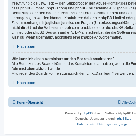
free.fr, funpic.de usw. liegt — den Support oder den Abuse-Kontakt des betr
dass phpBB Limited (phpBB.com) und phpBB Deutschland e. V. (phpBB.de
Benutzung oder den oder die Benutzer der Forensoftware haben und dafür 
herangezogen werden können. Kontaktiere daher nie phpBB Limited oder p
Zusammenhang mit jeglichen juristischen Fragen (Unterlassungserklärunge
nicht direkt
auf die Websiten phpbb.com, phpbb.de oder die phpBB-Softwar
Limited oder phpBB Deutschland e. V. E-Mails schreibst, die die
Softwarenu
wirst du, wenn überhaupt, höchstens eine knappe Antwort erhalten.
Nach oben
Wie kann ich einen Administrator des Boards kontaktieren?
Alle Benutzer des Boards können das Kontaktformular nutzen, wenn die Fun
Administration aktiviert wurde.
Mitglieder des Boards können zusätzlich den Link „Das Team“ verwenden.
Nach oben
Foren-Übersicht
Alle Coo
Powered by
phpBB
® Forum Software © phpBB Lim
Deutsche Übersetzung durch
phpBB.de
Datenschutz
|
Nutzungsbedingungen