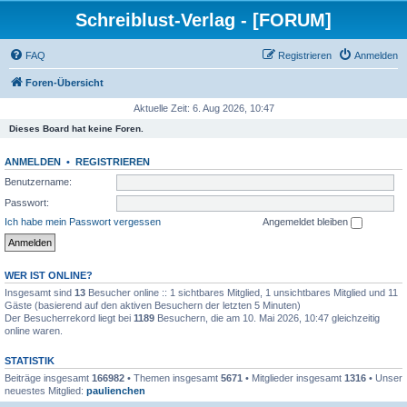
Schreiblust-Verlag - [FORUM]
FAQ
Registrieren
Anmelden
Foren-Übersicht
Aktuelle Zeit: 6. Aug 2026, 10:47
Dieses Board hat keine Foren.
ANMELDEN
•
REGISTRIEREN
Benutzername:
Passwort:
Ich habe mein Passwort vergessen
Angemeldet bleiben
WER IST ONLINE?
Insgesamt sind
13
Besucher online :: 1 sichtbares Mitglied, 1 unsichtbares Mitglied und 11
Gäste (basierend auf den aktiven Besuchern der letzten 5 Minuten)
Der Besucherrekord liegt bei
1189
Besuchern, die am 10. Mai 2026, 10:47 gleichzeitig
online waren.
STATISTIK
Beiträge insgesamt
166982
• Themen insgesamt
5671
• Mitglieder insgesamt
1316
• Unser
neuestes Mitglied:
paulienchen