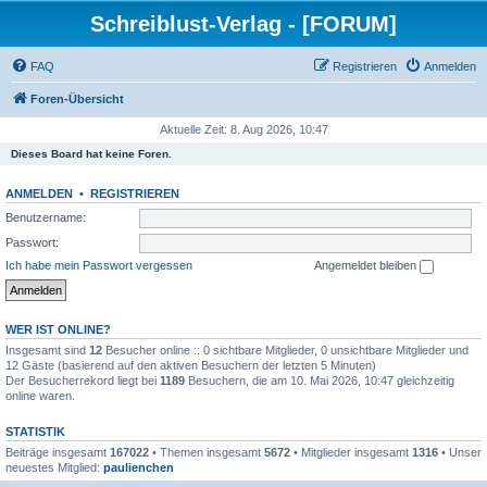
Schreiblust-Verlag - [FORUM]
FAQ
Registrieren
Anmelden
Foren-Übersicht
Aktuelle Zeit: 8. Aug 2026, 10:47
Dieses Board hat keine Foren.
ANMELDEN
•
REGISTRIEREN
Benutzername:
Passwort:
Ich habe mein Passwort vergessen
Angemeldet bleiben
WER IST ONLINE?
Insgesamt sind
12
Besucher online :: 0 sichtbare Mitglieder, 0 unsichtbare Mitglieder und
12 Gäste (basierend auf den aktiven Besuchern der letzten 5 Minuten)
Der Besucherrekord liegt bei
1189
Besuchern, die am 10. Mai 2026, 10:47 gleichzeitig
online waren.
STATISTIK
Beiträge insgesamt
167022
• Themen insgesamt
5672
• Mitglieder insgesamt
1316
• Unser
neuestes Mitglied:
paulienchen