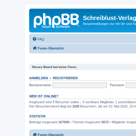
Schreiblust-Verla
Neuanmeldungen nur mit Vor und 
FAQ
Foren-Übersicht
Dieses Board hat keine Foren.
ANMELDEN
•
REGISTRIEREN
Benutzername:
Passwort:
WER IST ONLINE?
Insgesamt sind
7
Besucher online :: 0 sichtbare Mitglieder, 1 unsichtbar
Der Besucherrekord liegt bei
1189
Besuchern, die am 10. Mai 2026, 10:47
STATISTIK
Beiträge insgesamt
167000
• Themen insgesamt
5672
• Mitglieder insg
Foren-Übersicht