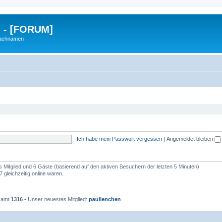
g - [FORUM]
Nachnamen
Ich habe mein Passwort vergessen
|
Angemeldet bleiben
es Mitglied und 6 Gäste (basierend auf den aktiven Besuchern der letzten 5 Minuten)
 gleichzeitig online waren.
esamt
1316
• Unser neuestes Mitglied:
paulienchen