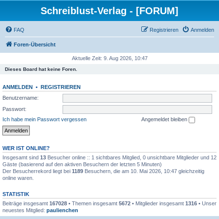
Schreiblust-Verlag - [FORUM]
FAQ
Registrieren
Anmelden
Foren-Übersicht
Aktuelle Zeit: 9. Aug 2026, 10:47
Dieses Board hat keine Foren.
ANMELDEN
•
REGISTRIEREN
Benutzername:
Passwort:
Ich habe mein Passwort vergessen
Angemeldet bleiben
WER IST ONLINE?
Insgesamt sind
13
Besucher online :: 1 sichtbares Mitglied, 0 unsichtbare Mitglieder und 12
Gäste (basierend auf den aktiven Besuchern der letzten 5 Minuten)
Der Besucherrekord liegt bei
1189
Besuchern, die am 10. Mai 2026, 10:47 gleichzeitig
online waren.
STATISTIK
Beiträge insgesamt
167028
• Themen insgesamt
5672
• Mitglieder insgesamt
1316
• Unser
neuestes Mitglied:
paulienchen