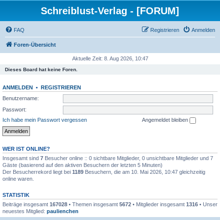
Schreiblust-Verlag - [FORUM]
FAQ
Registrieren
Anmelden
Foren-Übersicht
Aktuelle Zeit: 8. Aug 2026, 10:47
Dieses Board hat keine Foren.
ANMELDEN
•
REGISTRIEREN
Benutzername:
Passwort:
Ich habe mein Passwort vergessen
Angemeldet bleiben
WER IST ONLINE?
Insgesamt sind
7
Besucher online :: 0 sichtbare Mitglieder, 0 unsichtbare Mitglieder und 7
Gäste (basierend auf den aktiven Besuchern der letzten 5 Minuten)
Der Besucherrekord liegt bei
1189
Besuchern, die am 10. Mai 2026, 10:47 gleichzeitig
online waren.
STATISTIK
Beiträge insgesamt
167028
• Themen insgesamt
5672
• Mitglieder insgesamt
1316
• Unser
neuestes Mitglied:
paulienchen