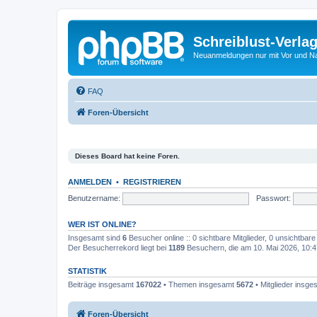
Schreiblust-Verla
Neuanmeldungen nur mit Vor und 
FAQ
Foren-Übersicht
Dieses Board hat keine Foren.
ANMELDEN
•
REGISTRIEREN
Benutzername:
Passwort:
WER IST ONLINE?
Insgesamt sind
6
Besucher online :: 0 sichtbare Mitglieder, 0 unsichtbar
Der Besucherrekord liegt bei
1189
Besuchern, die am 10. Mai 2026, 10:47
STATISTIK
Beiträge insgesamt
167022
• Themen insgesamt
5672
• Mitglieder insg
Foren-Übersicht