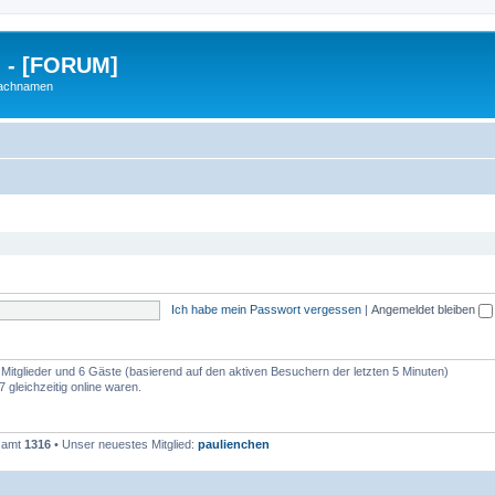
g - [FORUM]
Nachnamen
Ich habe mein Passwort vergessen
|
Angemeldet bleiben
e Mitglieder und 6 Gäste (basierend auf den aktiven Besuchern der letzten 5 Minuten)
 gleichzeitig online waren.
esamt
1316
• Unser neuestes Mitglied:
paulienchen