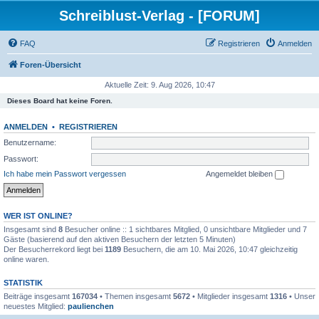
Schreiblust-Verlag - [FORUM]
FAQ
Registrieren
Anmelden
Foren-Übersicht
Aktuelle Zeit: 9. Aug 2026, 10:47
Dieses Board hat keine Foren.
ANMELDEN
•
REGISTRIEREN
Benutzername:
Passwort:
Ich habe mein Passwort vergessen
Angemeldet bleiben
WER IST ONLINE?
Insgesamt sind
8
Besucher online :: 1 sichtbares Mitglied, 0 unsichtbare Mitglieder und 7
Gäste (basierend auf den aktiven Besuchern der letzten 5 Minuten)
Der Besucherrekord liegt bei
1189
Besuchern, die am 10. Mai 2026, 10:47 gleichzeitig
online waren.
STATISTIK
Beiträge insgesamt
167034
• Themen insgesamt
5672
• Mitglieder insgesamt
1316
• Unser
neuestes Mitglied:
paulienchen