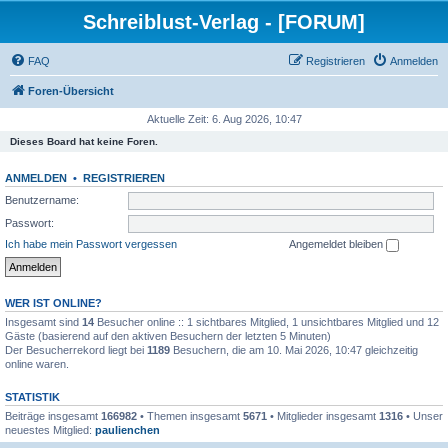
Schreiblust-Verlag - [FORUM]
FAQ
Registrieren
Anmelden
Foren-Übersicht
Aktuelle Zeit: 6. Aug 2026, 10:47
Dieses Board hat keine Foren.
ANMELDEN
•
REGISTRIEREN
Benutzername:
Passwort:
Ich habe mein Passwort vergessen
Angemeldet bleiben
WER IST ONLINE?
Insgesamt sind
14
Besucher online :: 1 sichtbares Mitglied, 1 unsichtbares Mitglied und 12
Gäste (basierend auf den aktiven Besuchern der letzten 5 Minuten)
Der Besucherrekord liegt bei
1189
Besuchern, die am 10. Mai 2026, 10:47 gleichzeitig
online waren.
STATISTIK
Beiträge insgesamt
166982
• Themen insgesamt
5671
• Mitglieder insgesamt
1316
• Unser
neuestes Mitglied:
paulienchen