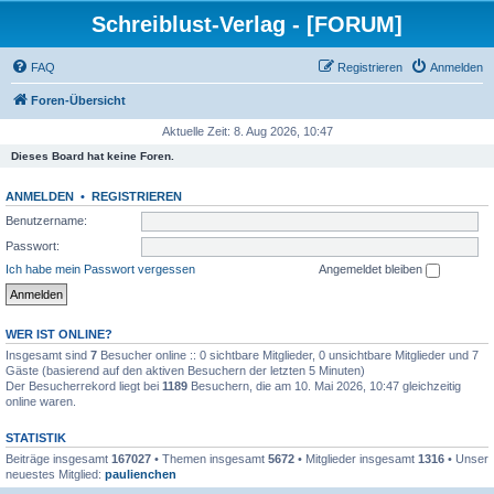
Schreiblust-Verlag - [FORUM]
FAQ
Registrieren
Anmelden
Foren-Übersicht
Aktuelle Zeit: 8. Aug 2026, 10:47
Dieses Board hat keine Foren.
ANMELDEN
•
REGISTRIEREN
Benutzername:
Passwort:
Ich habe mein Passwort vergessen
Angemeldet bleiben
WER IST ONLINE?
Insgesamt sind
7
Besucher online :: 0 sichtbare Mitglieder, 0 unsichtbare Mitglieder und 7
Gäste (basierend auf den aktiven Besuchern der letzten 5 Minuten)
Der Besucherrekord liegt bei
1189
Besuchern, die am 10. Mai 2026, 10:47 gleichzeitig
online waren.
STATISTIK
Beiträge insgesamt
167027
• Themen insgesamt
5672
• Mitglieder insgesamt
1316
• Unser
neuestes Mitglied:
paulienchen