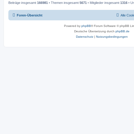
Beiträge insgesamt
166981
• Themen insgesamt
5671
• Mitglieder insgesamt
1316
• Un
Foren-Übersicht
Alle Coo
Powered by
phpBB
® Forum Software © phpBB Lim
Deutsche Übersetzung durch
phpBB.de
Datenschutz
|
Nutzungsbedingungen