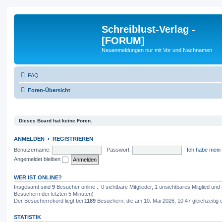
Schreiblust-Verlag -
[FORUM]
Neuanmeldungen nur mit Vor und Nachnamen
FAQ
Foren-Übersicht
Dieses Board hat keine Foren.
ANMELDEN
•
REGISTRIEREN
Benutzername:
Passwort:
Ich habe mein
Angemeldet bleiben
WER IST ONLINE?
Insgesamt sind
9
Besucher online :: 0 sichtbare Mitglieder, 1 unsichtbares Mitglied un
Besuchern der letzten 5 Minuten)
Der Besucherrekord liegt bei
1189
Besuchern, die am 10. Mai 2026, 10:47 gleichzeitig 
STATISTIK