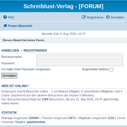
Schreiblust-Verlag - [FORUM]
FAQ
Registrieren
Anmelden
Foren-Übersicht
Aktuelle Zeit: 6. Aug 2026, 10:47
Dieses Board hat keine Foren.
ANMELDEN
•
REGISTRIEREN
Benutzername:
Passwort:
Ich habe mein Passwort vergessen
Angemeldet bleiben
WER IST ONLINE?
Insgesamt sind
5
Besucher online :: 1 sichtbares Mitglied, 0 unsichtbare Mitglieder und 4
Gäste (basierend auf den aktiven Besuchern der letzten 5 Minuten)
Der Besucherrekord liegt bei
1189
Besuchern, die am 10. Mai 2026, 10:47 gleichzeitig
online waren.
STATISTIK
Beiträge insgesamt
166984
• Themen insgesamt
5671
• Mitglieder insgesamt
1316
• Unser
neuestes Mitglied:
paulienchen