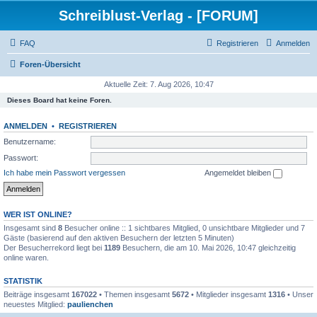
Schreiblust-Verlag - [FORUM]
FAQ
Registrieren
Anmelden
Foren-Übersicht
Aktuelle Zeit: 7. Aug 2026, 10:47
Dieses Board hat keine Foren.
ANMELDEN
•
REGISTRIEREN
Benutzername:
Passwort:
Ich habe mein Passwort vergessen
Angemeldet bleiben
WER IST ONLINE?
Insgesamt sind
8
Besucher online :: 1 sichtbares Mitglied, 0 unsichtbare Mitglieder und 7
Gäste (basierend auf den aktiven Besuchern der letzten 5 Minuten)
Der Besucherrekord liegt bei
1189
Besuchern, die am 10. Mai 2026, 10:47 gleichzeitig
online waren.
STATISTIK
Beiträge insgesamt
167022
• Themen insgesamt
5672
• Mitglieder insgesamt
1316
• Unser
neuestes Mitglied:
paulienchen