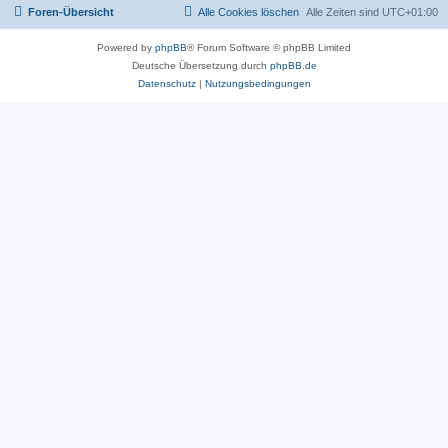
Foren-Übersicht
Alle Cookies löschen
Alle Zeiten sind
UTC+01:00
Powered by
phpBB
® Forum Software © phpBB Limited
Deutsche Übersetzung durch
phpBB.de
Datenschutz
|
Nutzungsbedingungen