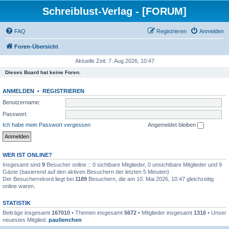
Schreiblust-Verlag - [FORUM]
FAQ
Registrieren
Anmelden
Foren-Übersicht
Aktuelle Zeit: 7. Aug 2026, 10:47
Dieses Board hat keine Foren.
ANMELDEN
•
REGISTRIEREN
Benutzername:
Passwort:
Ich habe mein Passwort vergessen
Angemeldet bleiben
WER IST ONLINE?
Insgesamt sind
9
Besucher online :: 0 sichtbare Mitglieder, 0 unsichtbare Mitglieder und 9
Gäste (basierend auf den aktiven Besuchern der letzten 5 Minuten)
Der Besucherrekord liegt bei
1189
Besuchern, die am 10. Mai 2026, 10:47 gleichzeitig
online waren.
STATISTIK
Beiträge insgesamt
167010
• Themen insgesamt
5672
• Mitglieder insgesamt
1316
• Unser
neuestes Mitglied:
paulienchen