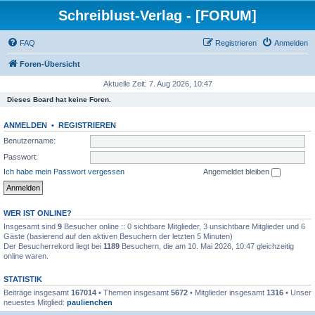
Schreiblust-Verlag - [FORUM]
FAQ
Registrieren
Anmelden
Foren-Übersicht
Aktuelle Zeit: 7. Aug 2026, 10:47
Dieses Board hat keine Foren.
ANMELDEN
•
REGISTRIEREN
Benutzername:
Passwort:
Ich habe mein Passwort vergessen
Angemeldet bleiben
WER IST ONLINE?
Insgesamt sind
9
Besucher online :: 0 sichtbare Mitglieder, 3 unsichtbare Mitglieder und 6
Gäste (basierend auf den aktiven Besuchern der letzten 5 Minuten)
Der Besucherrekord liegt bei
1189
Besuchern, die am 10. Mai 2026, 10:47 gleichzeitig
online waren.
STATISTIK
Beiträge insgesamt
167014
• Themen insgesamt
5672
• Mitglieder insgesamt
1316
• Unser
neuestes Mitglied:
paulienchen