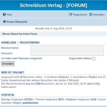
Schreiblust-Verlag - [FORUM]
FAQ
Registrieren
Anmelden
Foren-Übersicht
Aktuelle Zeit: 8. Aug 2026, 10:47
Dieses Board hat keine Foren.
ANMELDEN
•
REGISTRIEREN
Benutzername:
Passwort:
Ich habe mein Passwort vergessen
Angemeldet bleiben
WER IST ONLINE?
Insgesamt sind
13
Besucher online :: 0 sichtbare Mitglieder, 1 unsichtbares Mitglied und 12
Gäste (basierend auf den aktiven Besuchern der letzten 5 Minuten)
Der Besucherrekord liegt bei
1189
Besuchern, die am 10. Mai 2026, 10:47 gleichzeitig
online waren.
STATISTIK
Beiträge insgesamt
167022
• Themen insgesamt
5672
• Mitglieder insgesamt
1316
• Unser
neuestes Mitglied:
paulienchen