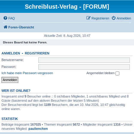
Schreiblust-Verlag - [FORUM]
FAQ
Registrieren
Anmelden
Foren-Übersicht
Aktuelle Zeit: 8. Aug 2026, 10:47
Dieses Board hat keine Foren.
ANMELDEN
•
REGISTRIEREN
Benutzername:
Passwort:
Ich habe mein Passwort vergessen
Angemeldet bleiben
WER IST ONLINE?
Insgesamt sind
9
Besucher online :: 0 sichtbare Mitglieder, 1 unsichtbares Mitglied und 8
Gäste (basierend auf den aktiven Besuchern der letzten 5 Minuten)
Der Besucherrekord liegt bei
1189
Besuchern, die am 10. Mai 2026, 10:47 gleichzeitig
online waren.
STATISTIK
Beiträge insgesamt
167025
• Themen insgesamt
5672
• Mitglieder insgesamt
1316
• Unser
neuestes Mitglied:
paulienchen