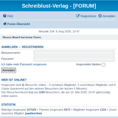
Schreiblust-Verlag - [FORUM]
FAQ
Registrieren
Anmelden
Foren-Übersicht
Aktuelle Zeit: 8. Aug 2026, 10:47
Dieses Board hat keine Foren.
ANMELDEN
•
REGISTRIEREN
Benutzername:
Passwort:
Ich habe mein Passwort vergessen
Angemeldet bleiben
WER IST ONLINE?
Insgesamt sind
11
Besucher online :: 0 sichtbare Mitglieder, 3 unsichtbare Mitglieder und 8
Gäste (basierend auf den aktiven Besuchern der letzten 5 Minuten)
Der Besucherrekord liegt bei
1189
Besuchern, die am 10. Mai 2026, 10:47 gleichzeitig
online waren.
STATISTIK
Beiträge insgesamt
167028
• Themen insgesamt
5672
• Mitglieder insgesamt
1316
• Unser
neuestes Mitglied:
paulienchen