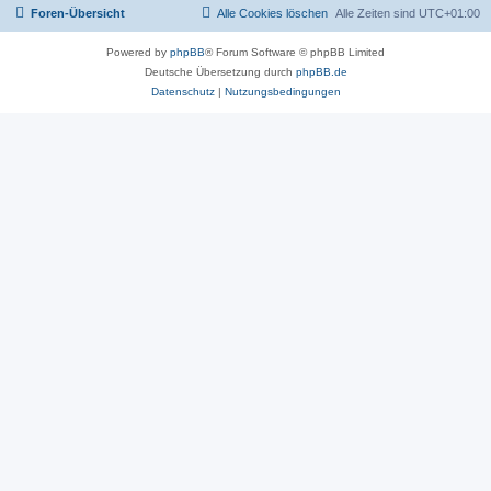
Foren-Übersicht
Alle Cookies löschen
Alle Zeiten sind
UTC+01:00
Powered by
phpBB
® Forum Software © phpBB Limited
Deutsche Übersetzung durch
phpBB.de
Datenschutz
|
Nutzungsbedingungen