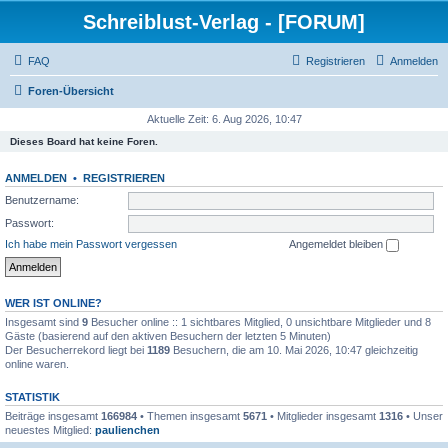
Schreiblust-Verlag - [FORUM]
FAQ
Registrieren
Anmelden
Foren-Übersicht
Aktuelle Zeit: 6. Aug 2026, 10:47
Dieses Board hat keine Foren.
ANMELDEN
•
REGISTRIEREN
Benutzername:
Passwort:
Ich habe mein Passwort vergessen
Angemeldet bleiben
WER IST ONLINE?
Insgesamt sind
9
Besucher online :: 1 sichtbares Mitglied, 0 unsichtbare Mitglieder und 8
Gäste (basierend auf den aktiven Besuchern der letzten 5 Minuten)
Der Besucherrekord liegt bei
1189
Besuchern, die am 10. Mai 2026, 10:47 gleichzeitig
online waren.
STATISTIK
Beiträge insgesamt
166984
• Themen insgesamt
5671
• Mitglieder insgesamt
1316
• Unser
neuestes Mitglied:
paulienchen