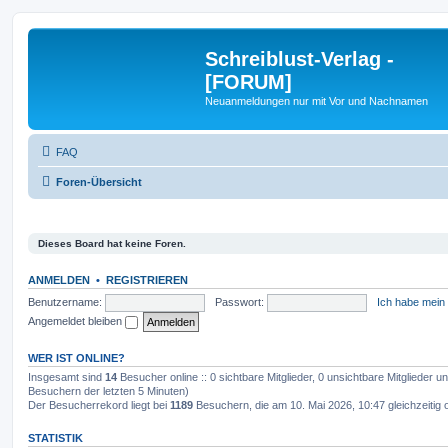
Schreiblust-Verlag -
[FORUM]
Neuanmeldungen nur mit Vor und Nachnamen
FAQ
Foren-Übersicht
Dieses Board hat keine Foren.
ANMELDEN
•
REGISTRIEREN
Benutzername:
Passwort:
Ich habe mein
Angemeldet bleiben
WER IST ONLINE?
Insgesamt sind
14
Besucher online :: 0 sichtbare Mitglieder, 0 unsichtbare Mitglieder 
Besuchern der letzten 5 Minuten)
Der Besucherrekord liegt bei
1189
Besuchern, die am 10. Mai 2026, 10:47 gleichzeitig 
STATISTIK