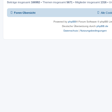
Beiträge insgesamt
166982
• Themen insgesamt
5671
• Mitglieder insgesamt
1316
• Un
Foren-Übersicht
Alle Coo
Powered by
phpBB
® Forum Software © phpBB Lim
Deutsche Übersetzung durch
phpBB.de
Datenschutz
|
Nutzungsbedingungen