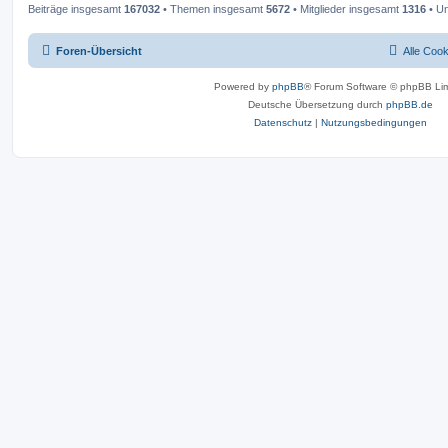
Beiträge insgesamt
167032
• Themen insgesamt
5672
• Mitglieder insgesamt
1316
• Un
Foren-Übersicht
Alle Coo
Powered by
phpBB
® Forum Software © phpBB Lim
Deutsche Übersetzung durch
phpBB.de
Datenschutz
|
Nutzungsbedingungen