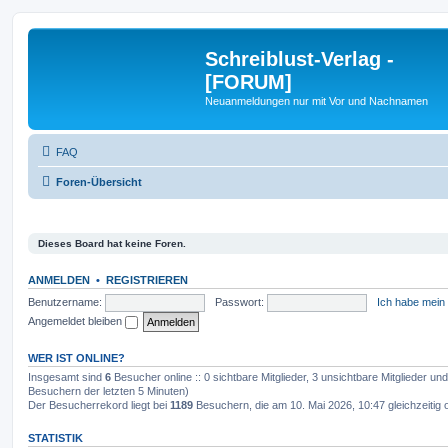
Schreiblust-Verlag -
[FORUM]
Neuanmeldungen nur mit Vor und Nachnamen
FAQ
Foren-Übersicht
Dieses Board hat keine Foren.
ANMELDEN
•
REGISTRIEREN
Benutzername:
Passwort:
Ich habe mein
Angemeldet bleiben
WER IST ONLINE?
Insgesamt sind
6
Besucher online :: 0 sichtbare Mitglieder, 3 unsichtbare Mitglieder u
Besuchern der letzten 5 Minuten)
Der Besucherrekord liegt bei
1189
Besuchern, die am 10. Mai 2026, 10:47 gleichzeitig 
STATISTIK