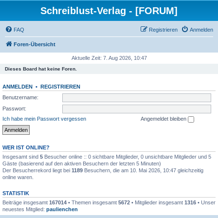
Schreiblust-Verlag - [FORUM]
FAQ
Registrieren
Anmelden
Foren-Übersicht
Aktuelle Zeit: 7. Aug 2026, 10:47
Dieses Board hat keine Foren.
ANMELDEN
•
REGISTRIEREN
Benutzername:
Passwort:
Ich habe mein Passwort vergessen
Angemeldet bleiben
WER IST ONLINE?
Insgesamt sind
5
Besucher online :: 0 sichtbare Mitglieder, 0 unsichtbare Mitglieder und 5
Gäste (basierend auf den aktiven Besuchern der letzten 5 Minuten)
Der Besucherrekord liegt bei
1189
Besuchern, die am 10. Mai 2026, 10:47 gleichzeitig
online waren.
STATISTIK
Beiträge insgesamt
167014
• Themen insgesamt
5672
• Mitglieder insgesamt
1316
• Unser
neuestes Mitglied:
paulienchen