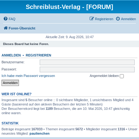
Schreiblust-Verlag - [FORUM]
FAQ
Registrieren
Anmelden
Foren-Übersicht
Aktuelle Zeit: 9. Aug 2026, 10:47
Dieses Board hat keine Foren.
ANMELDEN
•
REGISTRIEREN
Benutzername:
Passwort:
Ich habe mein Passwort vergessen
Angemeldet bleiben
WER IST ONLINE?
Insgesamt sind
5
Besucher online :: 0 sichtbare Mitglieder, 1 unsichtbares Mitglied und 4
Gäste (basierend auf den aktiven Besuchern der letzten 5 Minuten)
Der Besucherrekord liegt bei
1189
Besuchern, die am 10. Mai 2026, 10:47 gleichzeitig
online waren.
STATISTIK
Beiträge insgesamt
167033
• Themen insgesamt
5672
• Mitglieder insgesamt
1316
• Unser
neuestes Mitglied:
paulienchen