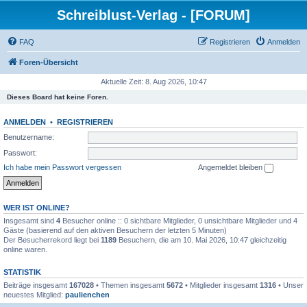
Schreiblust-Verlag - [FORUM]
FAQ
Registrieren
Anmelden
Foren-Übersicht
Aktuelle Zeit: 8. Aug 2026, 10:47
Dieses Board hat keine Foren.
ANMELDEN
•
REGISTRIEREN
Benutzername:
Passwort:
Ich habe mein Passwort vergessen
Angemeldet bleiben
WER IST ONLINE?
Insgesamt sind
4
Besucher online :: 0 sichtbare Mitglieder, 0 unsichtbare Mitglieder und 4
Gäste (basierend auf den aktiven Besuchern der letzten 5 Minuten)
Der Besucherrekord liegt bei
1189
Besuchern, die am 10. Mai 2026, 10:47 gleichzeitig
online waren.
STATISTIK
Beiträge insgesamt
167028
• Themen insgesamt
5672
• Mitglieder insgesamt
1316
• Unser
neuestes Mitglied:
paulienchen