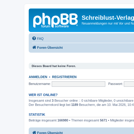
Schreiblust-Verla
Neuanmeldungen nur mit Vor und 
FAQ
Foren-Übersicht
Dieses Board hat keine Foren.
ANMELDEN
•
REGISTRIEREN
Benutzername:
Passwort:
WER IST ONLINE?
Insgesamt sind
3
Besucher online :: 0 sichtbare Mitglieder, 0 unsichtbar
Der Besucherrekord liegt bei
1189
Besuchern, die am 10. Mai 2026, 10:47
STATISTIK
Beiträge insgesamt
166980
• Themen insgesamt
5671
• Mitglieder insg
Foren-Übersicht