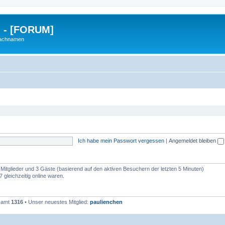
g - [FORUM]
Nachnamen
Ich habe mein Passwort vergessen
|
Angemeldet bleiben
e Mitglieder und 3 Gäste (basierend auf den aktiven Besuchern der letzten 5 Minuten)
 gleichzeitig online waren.
esamt
1316
• Unser neuestes Mitglied:
paulienchen