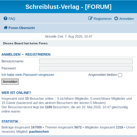
Schreiblust-Verlag - [FORUM]
FAQ
Registrieren
Anmelden
Foren-Übersicht
Aktuelle Zeit: 7. Aug 2026, 10:47
Dieses Board hat keine Foren.
ANMELDEN
•
REGISTRIEREN
Benutzername:
Passwort:
Ich habe mein Passwort vergessen
Angemeldet bleiben
WER IST ONLINE?
Insgesamt sind
15
Besucher online :: 0 sichtbare Mitglieder, 0 unsichtbare Mitglieder und
15 Gäste (basierend auf den aktiven Besuchern der letzten 5 Minuten)
Der Besucherrekord liegt bei
1189
Besuchern, die am 10. Mai 2026, 10:47 gleichzeitig
online waren.
STATISTIK
Beiträge insgesamt
167000
• Themen insgesamt
5672
• Mitglieder insgesamt
1316
• Unser
neuestes Mitglied:
paulienchen