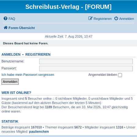
Schreiblust-Verlag - [FORUM]
FAQ
Registrieren
Anmelden
Foren-Übersicht
Aktuelle Zeit: 7. Aug 2026, 10:47
Dieses Board hat keine Foren.
ANMELDEN
•
REGISTRIEREN
Benutzername:
Passwort:
Ich habe mein Passwort vergessen
Angemeldet bleiben
WER IST ONLINE?
Insgesamt sind
5
Besucher online :: 0 sichtbare Mitglieder, 0 unsichtbare Mitglieder und 5
Gäste (basierend auf den aktiven Besuchern der letzten 5 Minuten)
Der Besucherrekord liegt bei
1189
Besuchern, die am 10. Mai 2026, 10:47 gleichzeitig
online waren.
STATISTIK
Beiträge insgesamt
167010
• Themen insgesamt
5672
• Mitglieder insgesamt
1316
• Unser
neuestes Mitglied:
paulienchen