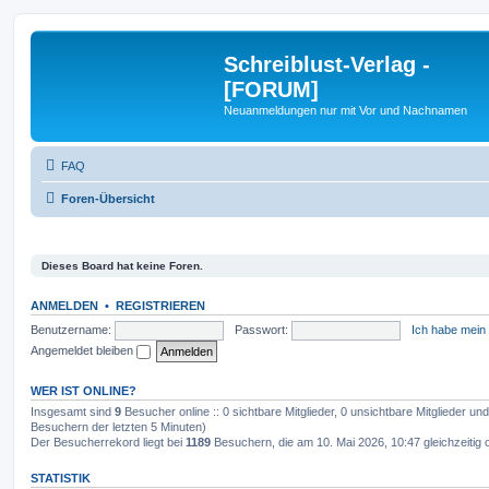
Schreiblust-Verlag -
[FORUM]
Neuanmeldungen nur mit Vor und Nachnamen
FAQ
Foren-Übersicht
Dieses Board hat keine Foren.
ANMELDEN
•
REGISTRIEREN
Benutzername:
Passwort:
Ich habe mein
Angemeldet bleiben
WER IST ONLINE?
Insgesamt sind
9
Besucher online :: 0 sichtbare Mitglieder, 0 unsichtbare Mitglieder u
Besuchern der letzten 5 Minuten)
Der Besucherrekord liegt bei
1189
Besuchern, die am 10. Mai 2026, 10:47 gleichzeitig 
STATISTIK