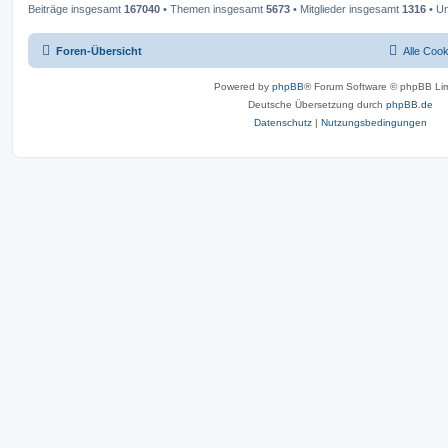
Beiträge insgesamt
167040
• Themen insgesamt
5673
• Mitglieder insgesamt
1316
• Un
Foren-Übersicht
Alle Coo
Powered by
phpBB
® Forum Software © phpBB Lim
Deutsche Übersetzung durch
phpBB.de
Datenschutz
|
Nutzungsbedingungen