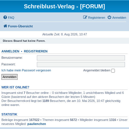
Schreiblust-Verlag - [FORUM]
FAQ
Registrieren
Anmelden
Foren-Übersicht
Aktuelle Zeit: 8. Aug 2026, 10:47
Dieses Board hat keine Foren.
ANMELDEN
•
REGISTRIEREN
Benutzername:
Passwort:
Ich habe mein Passwort vergessen
Angemeldet bleiben
WER IST ONLINE?
Insgesamt sind
7
Besucher online :: 0 sichtbare Mitglieder, 1 unsichtbares Mitglied und 6
Gäste (basierend auf den aktiven Besuchern der letzten 5 Minuten)
Der Besucherrekord liegt bei
1189
Besuchern, die am 10. Mai 2026, 10:47 gleichzeitig
online waren.
STATISTIK
Beiträge insgesamt
167022
• Themen insgesamt
5672
• Mitglieder insgesamt
1316
• Unser
neuestes Mitglied:
paulienchen