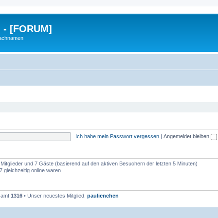
g - [FORUM]
Nachnamen
Ich habe mein Passwort vergessen
|
Angemeldet bleiben
e Mitglieder und 7 Gäste (basierend auf den aktiven Besuchern der letzten 5 Minuten)
 gleichzeitig online waren.
esamt
1316
• Unser neuestes Mitglied:
paulienchen