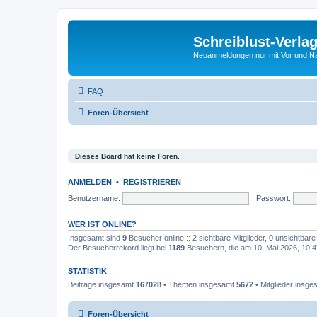
Schreiblust-Verla
Neuanmeldungen nur mit Vor und 
FAQ
Foren-Übersicht
Dieses Board hat keine Foren.
ANMELDEN
•
REGISTRIEREN
Benutzername:
Passwort:
WER IST ONLINE?
Insgesamt sind
9
Besucher online :: 2 sichtbare Mitglieder, 0 unsichtbar
Der Besucherrekord liegt bei
1189
Besuchern, die am 10. Mai 2026, 10:47
STATISTIK
Beiträge insgesamt
167028
• Themen insgesamt
5672
• Mitglieder insg
Foren-Übersicht