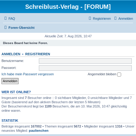
Schreiblust-Verlag - [FORUM]
FAQ
Registrieren
Anmelden
Foren-Übersicht
Aktuelle Zeit: 7. Aug 2026, 10:47
Dieses Board hat keine Foren.
ANMELDEN
•
REGISTRIEREN
Benutzername:
Passwort:
Ich habe mein Passwort vergessen
Angemeldet bleiben
WER IST ONLINE?
Insgesamt sind
7
Besucher online :: 0 sichtbare Mitglieder, 0 unsichtbare Mitglieder und 7
Gäste (basierend auf den aktiven Besuchern der letzten 5 Minuten)
Der Besucherrekord liegt bei
1189
Besuchern, die am 10. Mai 2026, 10:47 gleichzeitig
online waren.
STATISTIK
Beiträge insgesamt
167002
• Themen insgesamt
5672
• Mitglieder insgesamt
1316
• Unser
neuestes Mitglied:
paulienchen