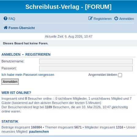
Schreiblust-Verlag - [FORUM]
FAQ
Registrieren
Anmelden
Foren-Übersicht
Aktuelle Zeit: 6. Aug 2026, 10:47
Dieses Board hat keine Foren.
ANMELDEN
•
REGISTRIEREN
Benutzername:
Passwort:
Ich habe mein Passwort vergessen
Angemeldet bleiben
WER IST ONLINE?
Insgesamt sind
8
Besucher online :: 0 sichtbare Mitglieder, 1 unsichtbares Mitglied und 7
Gäste (basierend auf den aktiven Besuchern der letzten 5 Minuten)
Der Besucherrekord liegt bei
1189
Besuchern, die am 10. Mai 2026, 10:47 gleichzeitig
online waren.
STATISTIK
Beiträge insgesamt
166984
• Themen insgesamt
5671
• Mitglieder insgesamt
1316
• Unser
neuestes Mitglied:
paulienchen