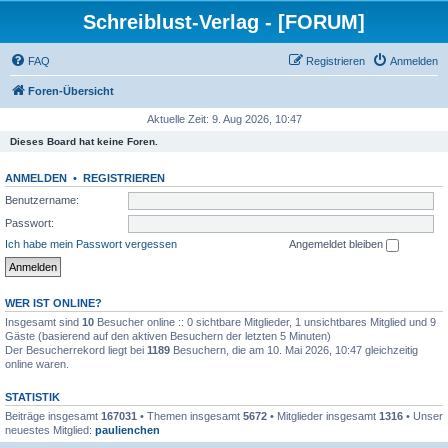
Schreiblust-Verlag - [FORUM]
FAQ
Registrieren
Anmelden
Foren-Übersicht
Aktuelle Zeit: 9. Aug 2026, 10:47
Dieses Board hat keine Foren.
ANMELDEN
•
REGISTRIEREN
Benutzername:
Passwort:
Ich habe mein Passwort vergessen
Angemeldet bleiben
WER IST ONLINE?
Insgesamt sind
10
Besucher online :: 0 sichtbare Mitglieder, 1 unsichtbares Mitglied und 9
Gäste (basierend auf den aktiven Besuchern der letzten 5 Minuten)
Der Besucherrekord liegt bei
1189
Besuchern, die am 10. Mai 2026, 10:47 gleichzeitig
online waren.
STATISTIK
Beiträge insgesamt
167031
• Themen insgesamt
5672
• Mitglieder insgesamt
1316
• Unser
neuestes Mitglied:
paulienchen