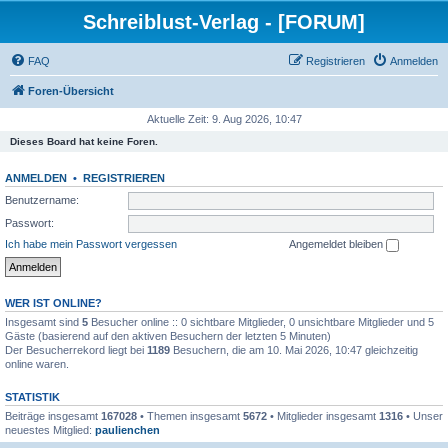
Schreiblust-Verlag - [FORUM]
FAQ
Registrieren
Anmelden
Foren-Übersicht
Aktuelle Zeit: 9. Aug 2026, 10:47
Dieses Board hat keine Foren.
ANMELDEN
•
REGISTRIEREN
Benutzername:
Passwort:
Ich habe mein Passwort vergessen
Angemeldet bleiben
WER IST ONLINE?
Insgesamt sind
5
Besucher online :: 0 sichtbare Mitglieder, 0 unsichtbare Mitglieder und 5
Gäste (basierend auf den aktiven Besuchern der letzten 5 Minuten)
Der Besucherrekord liegt bei
1189
Besuchern, die am 10. Mai 2026, 10:47 gleichzeitig
online waren.
STATISTIK
Beiträge insgesamt
167028
• Themen insgesamt
5672
• Mitglieder insgesamt
1316
• Unser
neuestes Mitglied:
paulienchen