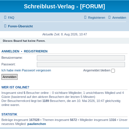
Schreiblust-Verlag - [FORUM]
FAQ
Registrieren
Anmelden
Foren-Übersicht
Aktuelle Zeit: 8. Aug 2026, 10:47
Dieses Board hat keine Foren.
ANMELDEN
•
REGISTRIEREN
Benutzername:
Passwort:
Ich habe mein Passwort vergessen
Angemeldet bleiben
WER IST ONLINE?
Insgesamt sind
5
Besucher online :: 0 sichtbare Mitglieder, 1 unsichtbares Mitglied und 4
Gäste (basierend auf den aktiven Besuchern der letzten 5 Minuten)
Der Besucherrekord liegt bei
1189
Besuchern, die am 10. Mai 2026, 10:47 gleichzeitig
online waren.
STATISTIK
Beiträge insgesamt
167028
• Themen insgesamt
5672
• Mitglieder insgesamt
1316
• Unser
neuestes Mitglied:
paulienchen