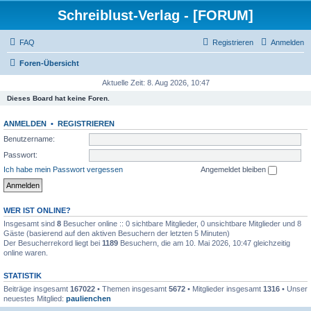
Schreiblust-Verlag - [FORUM]
FAQ
Registrieren
Anmelden
Foren-Übersicht
Aktuelle Zeit: 8. Aug 2026, 10:47
Dieses Board hat keine Foren.
ANMELDEN
•
REGISTRIEREN
Benutzername:
Passwort:
Ich habe mein Passwort vergessen
Angemeldet bleiben
WER IST ONLINE?
Insgesamt sind
8
Besucher online :: 0 sichtbare Mitglieder, 0 unsichtbare Mitglieder und 8
Gäste (basierend auf den aktiven Besuchern der letzten 5 Minuten)
Der Besucherrekord liegt bei
1189
Besuchern, die am 10. Mai 2026, 10:47 gleichzeitig
online waren.
STATISTIK
Beiträge insgesamt
167022
• Themen insgesamt
5672
• Mitglieder insgesamt
1316
• Unser
neuestes Mitglied:
paulienchen