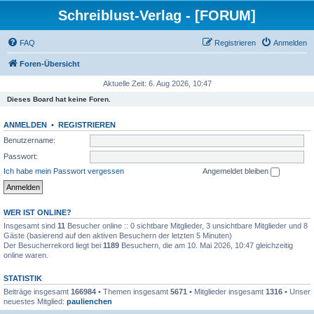
Schreiblust-Verlag - [FORUM]
FAQ
Registrieren
Anmelden
Foren-Übersicht
Aktuelle Zeit: 6. Aug 2026, 10:47
Dieses Board hat keine Foren.
ANMELDEN
•
REGISTRIEREN
Benutzername:
Passwort:
Ich habe mein Passwort vergessen
Angemeldet bleiben
WER IST ONLINE?
Insgesamt sind
11
Besucher online :: 0 sichtbare Mitglieder, 3 unsichtbare Mitglieder und 8
Gäste (basierend auf den aktiven Besuchern der letzten 5 Minuten)
Der Besucherrekord liegt bei
1189
Besuchern, die am 10. Mai 2026, 10:47 gleichzeitig
online waren.
STATISTIK
Beiträge insgesamt
166984
• Themen insgesamt
5671
• Mitglieder insgesamt
1316
• Unser
neuestes Mitglied:
paulienchen