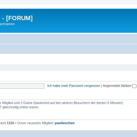
g - [FORUM]
Nachnamen
Ich habe mein Passwort vergessen
|
Angemeldet bleiben
es Mitglied und 2 Gäste (basierend auf den aktiven Besuchern der letzten 5 Minuten)
 gleichzeitig online waren.
esamt
1316
• Unser neuestes Mitglied:
paulienchen