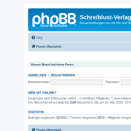
Schreiblust-Verla
Neuanmeldungen nur mit Vor und 
FAQ
Foren-Übersicht
Dieses Board hat keine Foren.
ANMELDEN
•
REGISTRIEREN
Benutzername:
Passwort:
WER IST ONLINE?
Insgesamt sind
3
Besucher online :: 0 sichtbare Mitglieder, 1 unsichtbar
Der Besucherrekord liegt bei
1189
Besuchern, die am 10. Mai 2026, 10:47
STATISTIK
Beiträge insgesamt
167012
• Themen insgesamt
5672
• Mitglieder insg
Foren-Übersicht