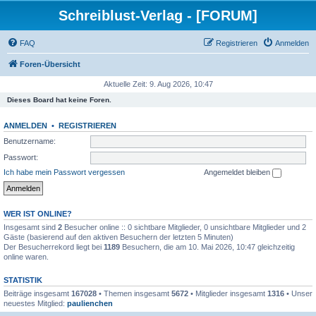
Schreiblust-Verlag - [FORUM]
FAQ
Registrieren
Anmelden
Foren-Übersicht
Aktuelle Zeit: 9. Aug 2026, 10:47
Dieses Board hat keine Foren.
ANMELDEN
•
REGISTRIEREN
Benutzername:
Passwort:
Ich habe mein Passwort vergessen
Angemeldet bleiben
WER IST ONLINE?
Insgesamt sind
2
Besucher online :: 0 sichtbare Mitglieder, 0 unsichtbare Mitglieder und 2
Gäste (basierend auf den aktiven Besuchern der letzten 5 Minuten)
Der Besucherrekord liegt bei
1189
Besuchern, die am 10. Mai 2026, 10:47 gleichzeitig
online waren.
STATISTIK
Beiträge insgesamt
167028
• Themen insgesamt
5672
• Mitglieder insgesamt
1316
• Unser
neuestes Mitglied:
paulienchen