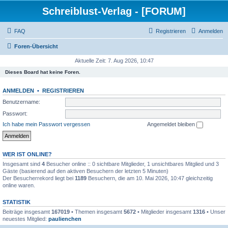
Schreiblust-Verlag - [FORUM]
FAQ
Registrieren
Anmelden
Foren-Übersicht
Aktuelle Zeit: 7. Aug 2026, 10:47
Dieses Board hat keine Foren.
ANMELDEN
•
REGISTRIEREN
Benutzername:
Passwort:
Ich habe mein Passwort vergessen
Angemeldet bleiben
WER IST ONLINE?
Insgesamt sind
4
Besucher online :: 0 sichtbare Mitglieder, 1 unsichtbares Mitglied und 3
Gäste (basierend auf den aktiven Besuchern der letzten 5 Minuten)
Der Besucherrekord liegt bei
1189
Besuchern, die am 10. Mai 2026, 10:47 gleichzeitig
online waren.
STATISTIK
Beiträge insgesamt
167019
• Themen insgesamt
5672
• Mitglieder insgesamt
1316
• Unser
neuestes Mitglied:
paulienchen